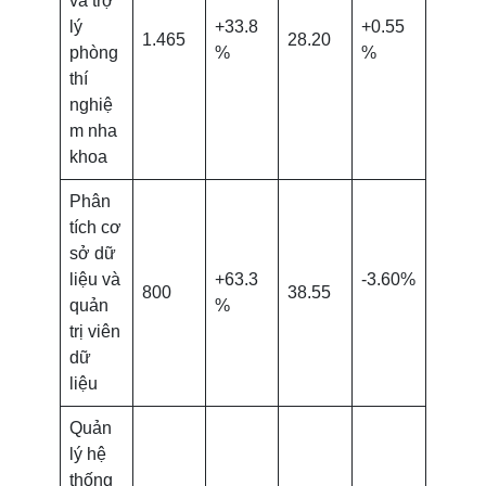
và trợ
lý
+33.8
+0.55
1.465
28.20
phòng
%
%
thí
nghiệ
m nha
khoa
Phân
tích cơ
sở dữ
liệu và
+63.3
-3.60%
800
38.55
quản
%
trị viên
dữ
liệu
Quản
lý hệ
thống