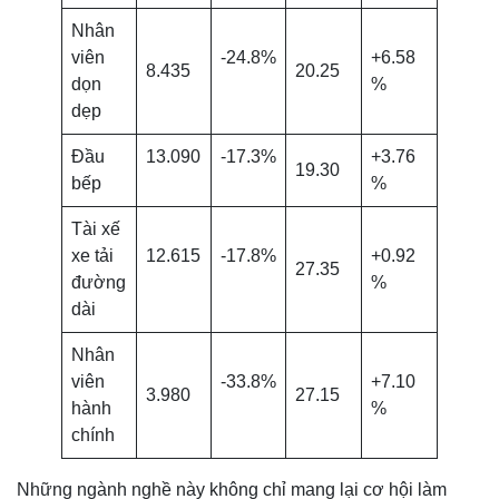
Nhân
viên
-24.8%
+6.58
8.435
20.25
dọn
%
dẹp
Đầu
13.090
-17.3%
+3.76
19.30
bếp
%
Tài xế
xe tải
12.615
-17.8%
+0.92
27.35
đường
%
dài
Nhân
viên
-33.8%
+7.10
3.980
27.15
hành
%
chính
Những ngành nghề này không chỉ mang lại cơ hội làm