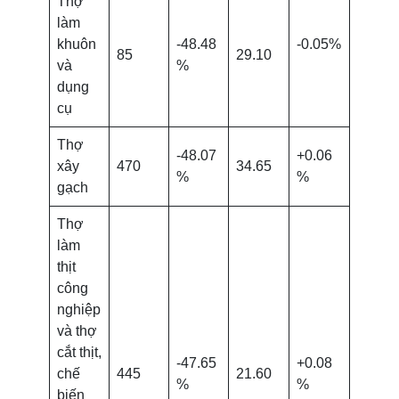
Thợ
làm
khuôn
-48.48
-0.05%
85
29.10
và
%
dụng
cụ
Thợ
-48.07
+0.06
xây
470
34.65
%
%
gạch
Thợ
làm
thịt
công
nghiệp
và thợ
cắt thịt,
-47.65
+0.08
chế
445
21.60
%
%
biến