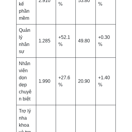
2.910
53.80
kế
%
%
phần
mềm
Quản
lý
+52.1
+0.30
1.285
49.80
nhân
%
%
sự
Nhân
viên
dọn
+27.6
+1.40
1.990
20.90
dẹp
%
%
chuyê
n biệt
Trợ lý
nha
khoa