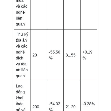
múa
và các
nghề
liên
quan
Thư ký
tòa án
và các
nghề
-55.56
+0.19
20
31.55
dịch
%
%
vụ tòa
án liên
quan
Lao
động
khai
thác
-54.02
-0.28%
200
21.20
gỗ và
%