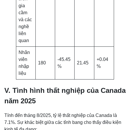
gia
cầm
và các
nghề
liên
quan
Nhân
viên
-45.45
+0.04
180
21.45
nhập
%
%
liệu
V. Tình hình thất nghiệp của Canada
năm 2025
Tính đến tháng 8/2025, tỷ lệ thất nghiệp của Canada là
7.1%. Sự khác biệt giữa các tỉnh bang cho thấy điều kiện
kinh tế đa dạng: