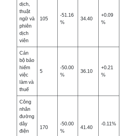
dịch,
thuật
-51.16
+0.09
ngữ và
105
34.40
%
%
phiên
dịch
viên
Cán
bộ bảo
hiểm
-50.00
+0.21
5
36.10
việc
%
%
làm và
thuế
Công
nhân
đường
dây
-50.00
-0.11%
170
41.40
điện
%