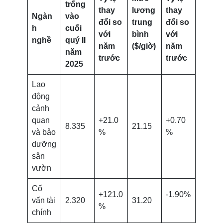
trống
thay
lương
thay
Ngàn
vào
đổi so
trung
đổi so
h
cuối
với
bình
với
nghề
quý II
năm
($/giờ)
năm
năm
trước
trước
2025
Lao
động
cảnh
quan
+21.0
+0.70
8.335
21.15
và bảo
%
%
dưỡng
sân
vườn
Cố
+121.0
-1.90%
vấn tài
2.320
31.20
%
chính