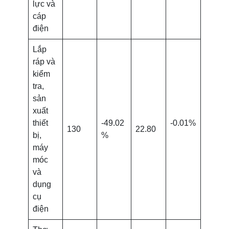
lực và
cáp
điện
Lắp
ráp và
kiểm
tra,
sản
xuất
thiết
-49.02
-0.01%
130
22.80
bị,
%
máy
móc
và
dụng
cụ
điện