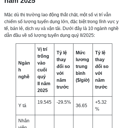
năm 2025
Mặc dù thị trường lao động thắt chặt, một số vị trí vẫn
chiếm số lượng tuyển dụng lớn, đặc biệt trong lĩnh vực y
tế, bán lẻ, dịch vụ và vận tải. Dưới đây là 10 ngành nghề
dẫn đầu về số lượng tuyển dụng quý II/2025:
Vị trí
Tỷ lệ
Mức
Tỷ lệ
trống
thay
lương
thay
Ngàn
vào
đổi so
trung
đổi so
h
cuối
với
bình
với
nghề
quý
năm
($/giờ)
năm
II năm
trước
trước
2025
19.545
-29.5%
+5.32
Y tá
36.65
%
Nhân
viên