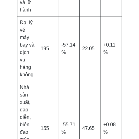
và lữ
hành
Đại lý
vé
máy
bay và
-57.14
+0.11
195
22.05
dịch
%
%
vụ
hàng
không
Nhà
sản
xuất,
đạo
diễn,
biên
-55.71
+0.08
155
47.65
đạo
%
%