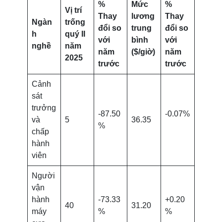
%
Mức
%
Vị trí
Thay
lương
Thay
Ngàn
trống
đổi so
trung
đổi so
h
quý II
với
bình
với
nghề
năm
năm
($/giờ)
năm
2025
trước
trước
Cảnh
sát
trưởng
-87.50
-0.07%
và
5
36.35
%
chấp
hành
viên
Người
vận
hành
-73.33
+0.20
40
31.20
máy
%
%