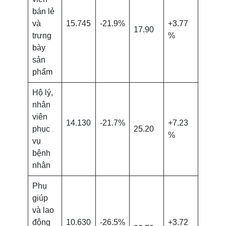
bán lẻ
và
15.745
-21.9%
+3.77
17.90
trưng
%
bày
sản
phẩm
Hộ lý,
nhân
viên
14.130
-21.7%
+7.23
phục
25.20
%
vụ
bệnh
nhân
Phụ
giúp
và lao
động
10.630
-26.5%
+3.72