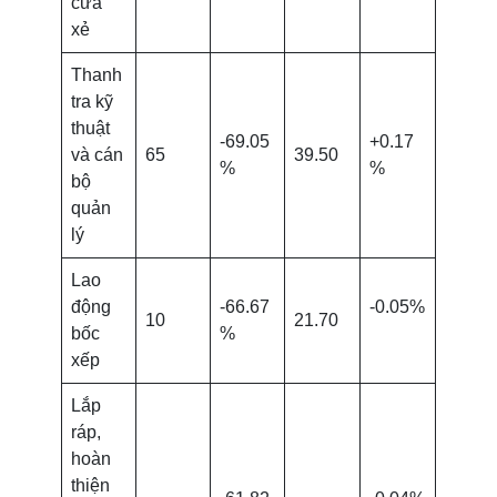
cưa
xẻ
Thanh
tra kỹ
thuật
-69.05
+0.17
và cán
65
39.50
%
%
bộ
quản
lý
Lao
động
-66.67
-0.05%
10
21.70
bốc
%
xếp
Lắp
ráp,
hoàn
thiện