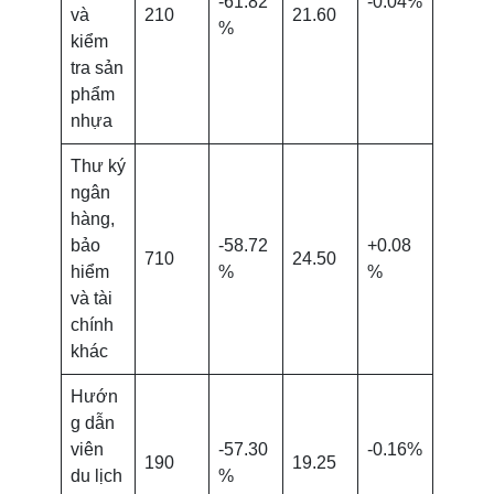
-61.82
-0.04%
và
210
21.60
%
kiểm
tra sản
phẩm
nhựa
Thư ký
ngân
hàng,
bảo
-58.72
+0.08
710
24.50
hiểm
%
%
và tài
chính
khác
Hướn
g dẫn
viên
-57.30
-0.16%
190
19.25
du lịch
%