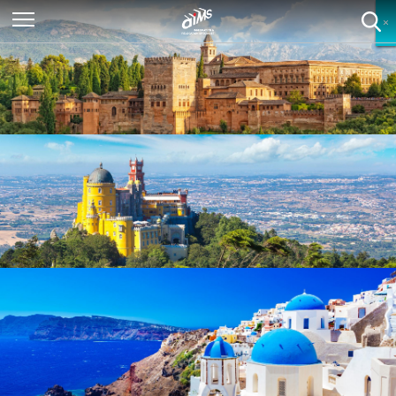
×
×
×
×