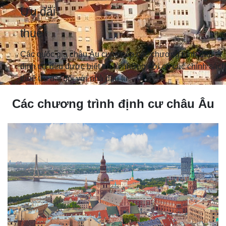
Ưu đãi
thuế
Các quốc gia châu Âu cung cấp các chương trình đầu tư
định cư đều được biết tới là những nơi có các chính sách
thuế ưu đãi đối với nhà đầu tư.
Các chương trình định cư châu Âu