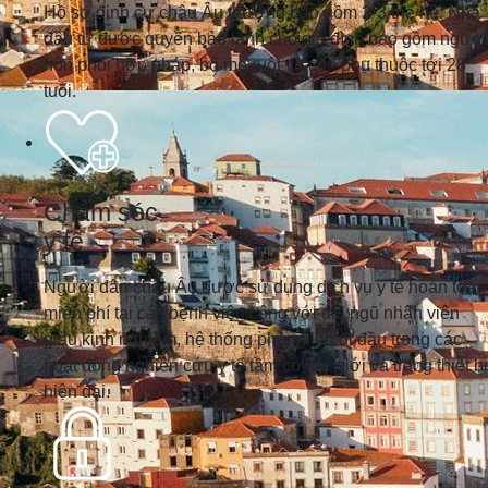
Hồ sơ định cư châu Âu thường bao gồm 2-3 thế hệ. Nhà
đầu tư được quyền bảo lãnh cho gia đình bao gồm người
hôn phối hợp pháp, bố mẹ ruột và con phụ thuộc tới 28
tuổi.
Chăm sóc
y tế
Người dân châu Âu được sử dụng dịch vụ y tế hoàn toàn
miễn phí tại các bệnh viện công với đội ngũ nhân viên
giàu kinh nghiệm, hệ thống phòng lab đi đầu trong các
hoạt động nghiên cứu y tế tầm cỡ thế giới và trang thiết bị
hiện đại.