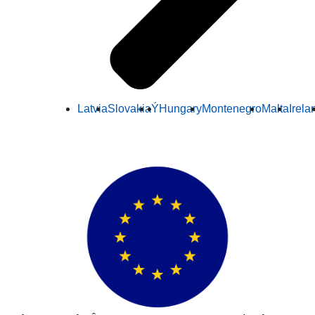
Latvia
Slovakia
Ý
Hungary
Montenegro
Malta
Irela