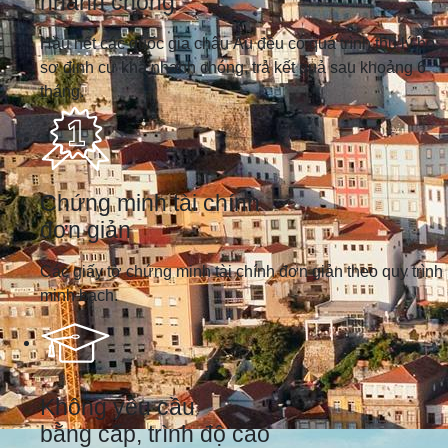
nhanh chóng
Hầu hết các quốc gia châu Âu đều có quá trình thụ lý hồ
sơ định cư khá nhanh chóng, trả kết quả sau khoảng 6
tháng.
Chứng minh tài chính
đơn giản
Các giấy tờ chứng minh tài chính đơn giản theo quy trình
minh bạch.
Không yêu cầu
bằng cấp, trình độ cao