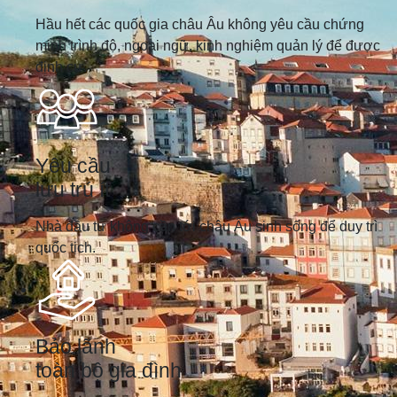
Hầu hết các quốc gia châu Âu không yêu cầu chứng
minh trình độ, ngoại ngữ, kinh nghiệm quản lý để được
định cư.
Yêu cầu
lưu trú ít
Nhà đầu tư không cần tới châu Âu sinh sống để duy trì
quốc tịch.
Bảo lãnh
toàn bộ gia đình