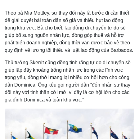
Theo bà Mia Mottley, sự thay đổi này là bước đi cần thiết
để giải quyết bài toán dân số già và thiếu hụt lao động
trong khu vực. Bà cho biết, lao động di chuyển tự do sẽ
giúp bổ sung nguồn nhân lực, đóng góp thuế và hỗ trợ
phát triển doanh nghiệp, đồng thời vẫn được bảo vệ theo
quy định về lương tối thiểu và luật lao động của Barbados.
Thủ tướng Skerrit cũng đồng tình rằng tự do di chuyển sẽ
giúp lấp đầy khoảng trống nhân lực trong các lĩnh vực
trọng yếu, đồng thời mang lại nhiều cơ hội hơn cho công
dân Dominica. Ông kêu gọi người dân “đón nhận sự thay
đổi này với tinh thần cởi mở, vì đây là cơ hội lớn cho các
gia đình Dominica và toàn khu vực.”