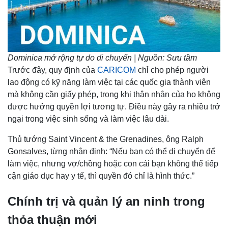
Dominica mở rộng tự do di chuyển | Nguồn: Sưu tầm
Trước đây, quy định của
CARICOM
chỉ cho phép người
lao động có kỹ năng làm việc tại các quốc gia thành viên
mà không cần giấy phép, trong khi thân nhân của họ không
được hưởng quyền lợi tương tự. Điều này gây ra nhiều trở
ngại trong việc sinh sống và làm việc lâu dài.
Thủ tướng Saint Vincent & the Grenadines, ông Ralph
Gonsalves, từng nhận định: “Nếu bạn có thể di chuyển để
làm việc, nhưng vợ/chồng hoặc con cái bạn không thể tiếp
cận giáo dục hay y tế, thì quyền đó chỉ là hình thức.”
Chính trị và quản lý an ninh trong
thỏa thuận mới