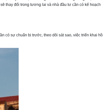
 sẽ thay đổi trong tương lai và nhà đầu tư cần có kế hoạch
 có sự chuẩn bị trước, theo dõi sát sao, việc triển khai hồ