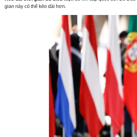
gian này có thể kéo dài hơn.