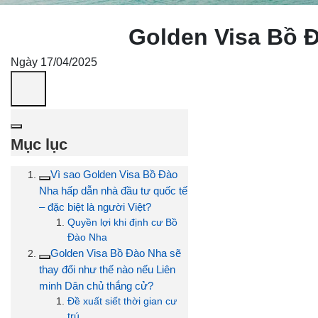
Golden Visa Bồ Đ
Ngày 17/04/2025
Mục lục
Vì sao Golden Visa Bồ Đào
Nha hấp dẫn nhà đầu tư quốc tế
– đặc biệt là người Việt?
Quyền lợi khi định cư Bồ
Đào Nha
Golden Visa Bồ Đào Nha sẽ
thay đổi như thế nào nếu Liên
minh Dân chủ thắng cử?
Đề xuất siết thời gian cư
trú