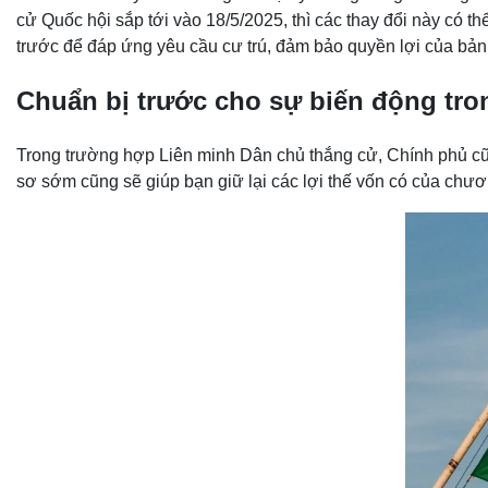
cử Quốc hội sắp tới vào 18/5/2025, thì các thay đổi này có th
trước để đáp ứng yêu cầu cư trú, đảm bảo quyền lợi của bản 
Chuẩn bị trước cho sự biến động tro
Trong trường hợp Liên minh Dân chủ thắng cử, Chính phủ cũng 
sơ sớm cũng sẽ giúp bạn giữ lại các lợi thế vốn có của chươ