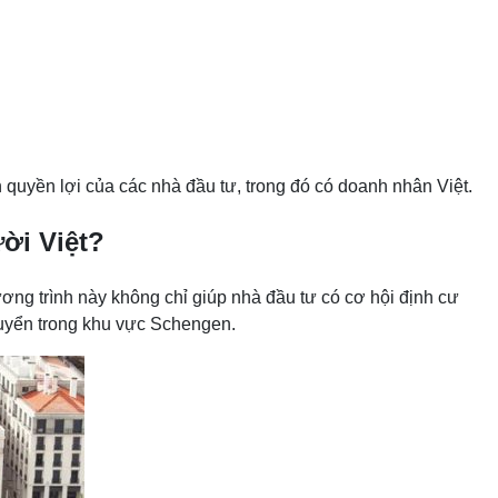
 quyền lợi của các nhà đầu tư, trong đó có doanh nhân Việt.
ời Việt?
ơng trình này không chỉ giúp nhà đầu tư có cơ hội định cư
 chuyển trong khu vực Schengen.