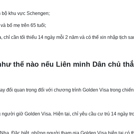
àn bộ khu vực Schengen;
và bố mẹ trên 65 tuổi;
chỉ cần tối thiểu 14 ngày mỗi 2 năm và có thể xin nhập tịch s
 như thế nào nếu Liên minh Dân chủ t
ay đổi quan trọng đối với chương trình Golden Visa trong chiế
người giữ Golden Visa. Hiện tại, chỉ yêu cầu cư trú 14 ngày t
Nha. Đặc biệt, những người tham gia Golden Visa hiện tại có th