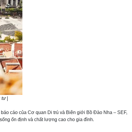
tư |
 báo cáo của Cơ quan Di trú và Biên giới Bồ Đào Nha – SEF,
sống ổn định và chất lượng cao cho gia đình.