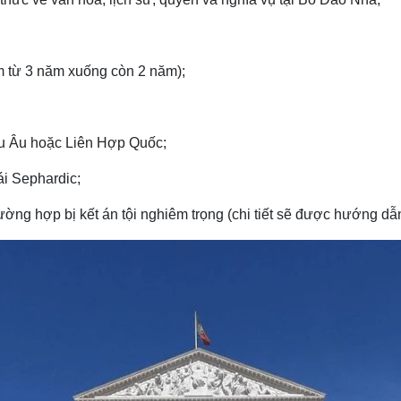
m từ 3 năm xuống còn 2 năm);
hâu Âu hoặc Liên Hợp Quốc;
ái Sephardic;
ường hợp bị kết án tội nghiêm trọng (chi tiết sẽ được hướng dẫn