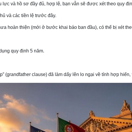
u lực và hồ sơ đầy đủ, hợp lệ, bạn vẫn sẽ được xét theo quy địn
ủ và các tiền lệ trước đây.
hưa hoàn thiện (mới ở bước khai báo ban đầu), có thể bị xét th
p dụng quy định 5 năm.
.
ếp” (grandfather clause) đã làm dấy lên lo ngại về tính hợp hiế