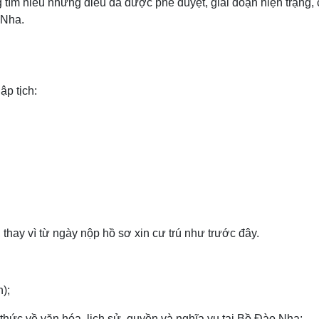
g tìm hiểu những điều đã được phê duyệt, giai đoạn hiện trạng,
 Nha.
ập tịch:
, thay vì từ ngày nộp hồ sơ xin cư trú như trước đây.
n);
thức về văn hóa, lịch sử, quyền và nghĩa vụ tại Bồ Đào Nha;