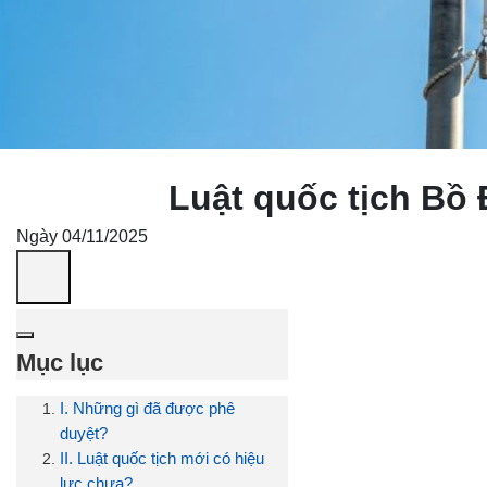
Luật quốc tịch Bồ 
Ngày 04/11/2025
Mục lục
I. Những gì đã được phê
duyệt?
II. Luật quốc tịch mới có hiệu
lực chưa?