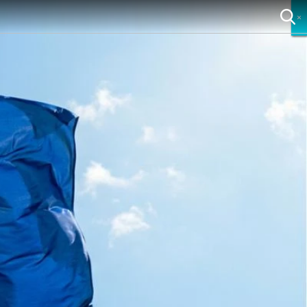
×
×
×
×