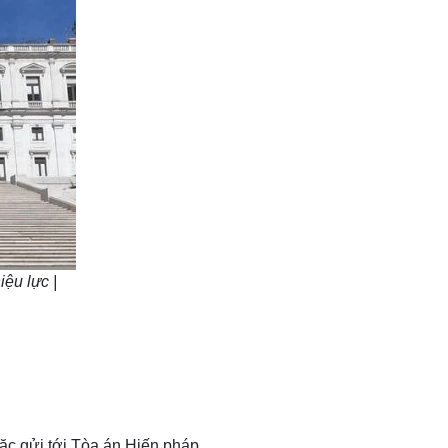
ệu lực |
oặc gửi tới Tòa án Hiến pháp.