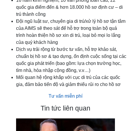
16 năm kinh nghiệm, 10 văn phòng toàn cầu, 22
quốc gia điểm đến & hơn 18.000 hồ sơ định cư – di
trú thành công
Đội ngũ luật sư, chuyên gia di trú/xử lý hồ sơ tận tâm
của AIMS sẽ theo sát để hỗ trợ trong toàn bộ quá
trình hoàn thiện hồ sơ xin di trú, loại bỏ mọi lo lắng
của quý khách hàng
Dịch vụ trải rộng từ bước tư vấn, hỗ trợ khảo sát,
chuẩn bị hồ sơ & tạo dựng, ổn định cuộc sống tại các
quốc gia phát triển (bao gồm: lựa chọn trường học,
tìm nhà, hòa nhập cộng đồng, v.v…)
Mối quan hệ rộng khắp với cục di trú của các quốc
gia, đảm bảo tiến độ và giảm thiểu rủi ro cho hồ sơ
Tư vấn miễn phí
Tin tức liên quan