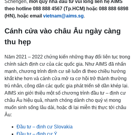
Schengen,
mời quý nhà đầu tư vui lòng liên hệ AIMS
theo hotline 088 888 4567 (Tp.HCM) hoặc 088 888 6898
(HN), hoặc email
vietnam@aims.sg
.
Cánh cửa vào châu Âu ngày càng
thu hẹp
Năm 2021 – 2022 chứng kiến những thay đổi liên tục trong
chính sách định cư của các quốc gia. Như AIMS đã nhấn
mạnh, chương trình định cư sẽ luôn đi theo chiều hướng
khắt khe hơn và cánh cửa mở ra cơ hội trở thành thường
trú nhân, công dân các quốc gia phát triển sẽ dần khép lại.
AIMS xin giới thiệu một số chương trình đầu tư – định cư
châu Âu hiệu quả, nhanh chóng dành cho quý vị mong
muốn sinh sống lâu dài, hoặc đi lại miễn thị thực tới châu
Âu:
Đầu tư – định cư Slovakia
Đầu tư – định cư Ý