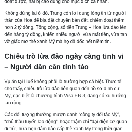
đoạt được, hai bị cáo dùng cho mục đích cá nhân.
Không dừng lại ở đó, Trung còn lợi dụng lòng tin từ người
thân của Hoa để bịa đặt chuyện bán đất, chiếm đoạt thêm
hơn 2 tỷ đồng. Tổng cộng, số tiền Trung – Hoa lừa đảo lên
đến hàng tỷ đồng, khiến nhiều người vừa mất tiền, vừa tan
vỡ giấc mơ thẻ xanh Mỹ mà họ đã dốc hết niềm tin.
Chiêu trò lừa đảo ngày càng tinh vi
– Người dân cần tỉnh táo
Vụ án tại Huế không phải là trường hợp cá biệt. Thực tế
cho thấy, chiêu trò lừa đảo liên quan đến hồ sơ định cư
Mỹ, đặc biệt là chương trình Visa EB-3, đang có xu hướng
lan rộng.
Các đối tượng thường mượn danh “công ty đối tác Mỹ”,
“chủ thầu tuyển lao động”, hoặc thậm chí “đại diện cơ quan
di trú”, hứa hẹn đảm bảo cấp thẻ xanh Mỹ trong thời gian