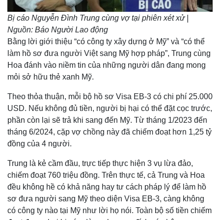
Bị cáo Nguyễn Đình Trung cùng vợ tại phiên xét xử |
Nguồn: Báo Người Lao động
Bằng lời giới thiệu “có công ty xây dựng ở Mỹ” và “có thể
làm hồ sơ đưa người Việt sang Mỹ hợp pháp”, Trung cùng
Hoa đánh vào niềm tin của những người dân đang mong
mỏi sở hữu thẻ xanh Mỹ.
Theo thỏa thuận, mỗi bộ hồ sơ Visa EB-3 có chi phí 25.000
USD. Nếu không đủ tiền, người bị hại có thể đặt cọc trước,
phần còn lại sẽ trả khi sang đến Mỹ. Từ tháng 1/2023 đến
tháng 6/2024, cặp vợ chồng này đã chiếm đoạt hơn 1,25 tỷ
đồng của 4 người.
Trung là kẻ cầm đầu, trực tiếp thực hiện 3 vụ lừa đảo,
chiếm đoạt 760 triệu đồng. Trên thực tế, cả Trung và Hoa
đều không hề có khả năng hay tư cách pháp lý để làm hồ
sơ đưa người sang Mỹ theo diện Visa EB-3, càng không
có công ty nào tại Mỹ như lời họ nói. Toàn bộ số tiền chiếm