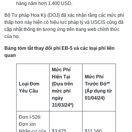
hàng năm hơn 1.400 USD.
Bộ Tư pháp Hoa Kỳ (DOJ) đã xác nhận rằng các mức phí
thấp hơn này hiện có hiệu lực pháp lý và USCIS cũng đã
cập nhật thông tin tương ứng trên trang web chính thức
của họ.
Bảng tóm tắt thay đổi phí EB-5 và các loại phí liên
quan
Mức Phí
Hiện Tại
Mức Phí
Loại Đơn
(Dựa trên
Trước Đó**
Yêu Cầu
mức phí
(Áp dụng từ
ngày
01/04/24)
31/03/24*)
Đơn I-526:
Đơn xin
Nhập cư của
$3,675
$11,160