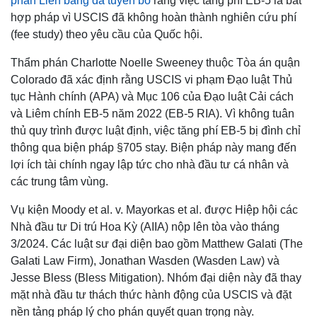
phán Liên bang đã tuyên bố
rằng việc tăng phí EB-5 là bất
hợp pháp vì USCIS đã không hoàn thành nghiên cứu phí
(fee study) theo yêu cầu của Quốc hội.
Thẩm phán Charlotte Noelle Sweeney thuộc Tòa án quận
Colorado đã xác định rằng USCIS vi phạm Đạo luật Thủ
tục Hành chính (APA) và Mục 106 của Đạo luật Cải cách
và Liêm chính EB-5 năm 2022 (EB-5 RIA). Vì không tuân
thủ quy trình được luật định, việc tăng phí EB-5 bị đình chỉ
thông qua biện pháp §705 stay. Biện pháp này mang đến
lợi ích tài chính ngay lập tức cho nhà đầu tư cá nhân và
các trung tâm vùng.
Vụ kiện Moody et al. v. Mayorkas et al. được Hiệp hội các
Nhà đầu tư Di trú Hoa Kỳ (AIIA) nộp lên tòa vào tháng
3/2024. Các luật sư đại diện bao gồm Matthew Galati (The
Galati Law Firm), Jonathan Wasden (Wasden Law) và
Jesse Bless (Bless Mitigation). Nhóm đại diện này đã thay
mặt nhà đầu tư thách thức hành động của USCIS và đặt
nền tảng pháp lý cho phán quyết quan trọng này.