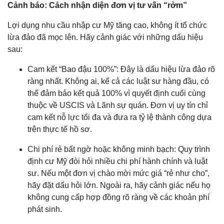
Cảnh báo: Cách nhận diện đơn vị tư vấn “rởm”
Lợi dụng nhu cầu nhập cư Mỹ tăng cao, không ít tổ chức
lừa đảo đã mọc lên. Hãy cảnh giác với những dấu hiệu
sau:
Cam kết “Bao đậu 100%”: Đây là dấu hiệu lừa đảo rõ
ràng nhất. Không ai, kể cả các luật sư hàng đầu, có
thể đảm bảo kết quả 100% vì quyết định cuối cùng
thuộc về USCIS và Lãnh sự quán. Đơn vị uy tín chỉ
cam kết nỗ lực tối đa và đưa ra tỷ lệ thành công dựa
trên thực tế hồ sơ.
Chi phí rẻ bất ngờ hoặc không minh bạch: Quy trình
định cư Mỹ đòi hỏi nhiều chi phí hành chính và luật
sư. Nếu một đơn vị chào mời mức giá “rẻ như cho”,
hãy đặt dấu hỏi lớn. Ngoài ra, hãy cảnh giác nếu họ
không cung cấp hợp đồng rõ ràng về các khoản phí
phát sinh.