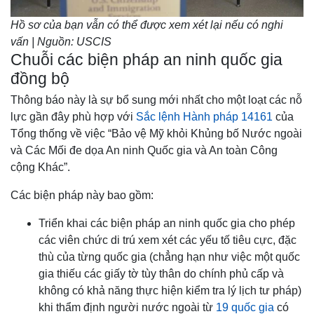
Hồ sơ của bạn vẫn có thể được xem xét lại nếu có nghi
vấn | Nguồn: USCIS
Chuỗi các biện pháp an ninh quốc gia
đồng bộ
Thông báo này là sự bổ sung mới nhất cho một loạt các nỗ
lực gần đây phù hợp với
Sắc lệnh Hành pháp 14161
của
Tổng thống về việc “Bảo vệ Mỹ khỏi Khủng bố Nước ngoài
và Các Mối đe dọa An ninh Quốc gia và An toàn Công
cộng Khác”.
Các biện pháp này bao gồm:
Triển khai các biện pháp an ninh quốc gia cho phép
các viên chức di trú xem xét các yếu tố tiêu cực, đặc
thù của từng quốc gia (chẳng hạn như việc một quốc
gia thiếu các giấy tờ tùy thân do chính phủ cấp và
không có khả năng thực hiện kiểm tra lý lịch tư pháp)
khi thẩm định người nước ngoài từ
19 quốc gia
có