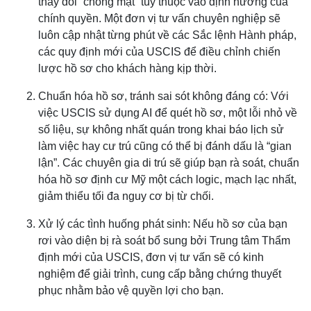
thay đổi “chóng mặt” tùy thuộc vào định hướng của
chính quyền. Một đơn vị tư vấn chuyên nghiệp sẽ
luôn cập nhật từng phút về các Sắc lệnh Hành pháp,
các quy định mới của USCIS để điều chỉnh chiến
lược hồ sơ cho khách hàng kịp thời.
Chuẩn hóa hồ sơ, tránh sai sót không đáng có: Với
việc USCIS sử dụng AI để quét hồ sơ, một lỗi nhỏ về
số liệu, sự không nhất quán trong khai báo lịch sử
làm việc hay cư trú cũng có thể bị đánh dấu là “gian
lận”. Các chuyên gia di trú sẽ giúp bạn rà soát, chuẩn
hóa hồ sơ định cư Mỹ một cách logic, mạch lạc nhất,
giảm thiểu tối đa nguy cơ bị từ chối.
Xử lý các tình huống phát sinh: Nếu hồ sơ của bạn
rơi vào diện bị rà soát bổ sung bởi Trung tâm Thẩm
định mới của USCIS, đơn vị tư vấn sẽ có kinh
nghiệm để giải trình, cung cấp bằng chứng thuyết
phục nhằm bảo vệ quyền lợi cho bạn.