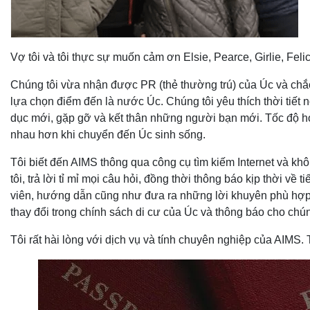
Vợ tôi và tôi thực sự muốn cảm ơn Elsie, Pearce, Girlie, Fel
Chúng tôi vừa nhận được PR (thẻ thường trú) của Úc và chắc 
lựa chọn điểm đến là nước Úc. Chúng tôi yêu thích thời tiết
dục mới, gặp gỡ và kết thân những người bạn mới. Tốc độ học 
nhau hơn khi chuyển đến Úc sinh sống.
Tôi biết đến AIMS thông qua công cụ tìm kiếm Internet và khôn
tôi, trả lời tỉ mỉ mọi câu hỏi, đồng thời thông báo kịp thời v
viên, hướng dẫn cũng như đưa ra những lời khuyên phù hợp, 
thay đổi trong chính sách di cư của Úc và thông báo cho chúng
Tôi rất hài lòng với dịch vụ và tính chuyên nghiệp của AIMS.