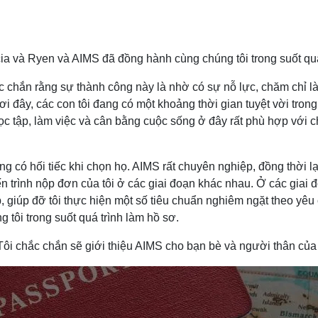
icia và Ryen và AIMS đã đồng hành cùng chúng tôi trong suốt quá
chắn rằng sự thành công này là nhờ có sự nỗ lực, chăm chỉ làm
 nơi đây, các con tôi đang có một khoảng thời gian tuyệt vời t
tập, làm việc và cân bằng cuộc sống ở đây rất phù hợp với chún
g có hối tiếc khi chọn họ. AIMS rất chuyên nghiệp, đồng thời lại
ề tiến trình nộp đơn của tôi ở các giai đoạn khác nhau. Ở các giai
giúp đỡ tôi thực hiện một số tiêu chuẩn nghiêm ngặt theo yêu
 tôi trong suốt quá trình làm hồ sơ.
 Tôi chắc chắn sẽ giới thiệu AIMS cho bạn bè và người thân của