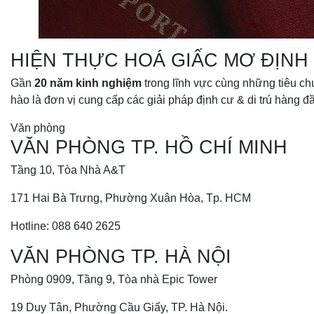
HIỆN THỰC HOÁ GIẤC MƠ ĐỊNH
Gần
20 năm kinh nghiệm
trong lĩnh vực cùng những tiêu ch
hào là đơn vị cung cấp các giải pháp định cư & di trú hàng đầ
Văn phòng
VĂN PHÒNG TP. HỒ CHÍ MINH
Tầng 10, Tòa Nhà A&T
171 Hai Bà Trưng, Phường Xuân Hòa, Tp. HCM
Hotline: 088 640 2625
VĂN PHÒNG TP. HÀ NỘI
Phòng 0909, Tầng 9, Tòa nhà Epic Tower
19 Duy Tân, Phường Cầu Giấy, TP. Hà Nội.