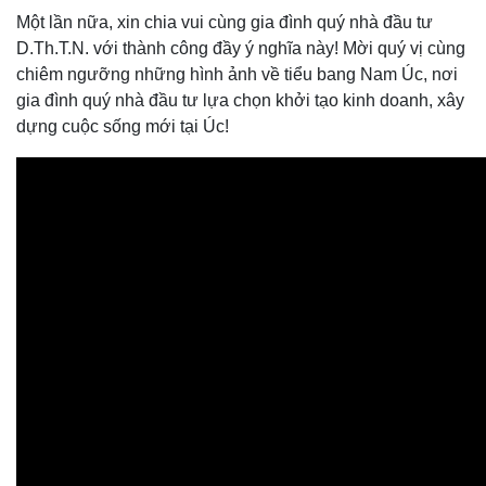
Một lần nữa, xin chia vui cùng gia đình quý nhà đầu tư
D.Th.T.N. với thành công đầy ý nghĩa này! Mời quý vị cùng
chiêm ngưỡng những hình ảnh về tiểu bang Nam Úc, nơi
gia đình quý nhà đầu tư lựa chọn khởi tạo kinh doanh, xây
dựng cuộc sống mới tại Úc!