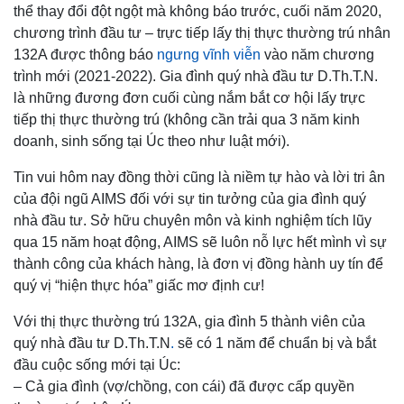
thể thay đổi đột ngột mà không báo trước, cuối năm 2020,
chương trình đầu tư – trực tiếp lấy thị thực thường trú nhân
132A được thông báo
ngưng vĩnh viễn
vào năm chương
trình mới (2021-2022). Gia đình quý nhà đầu tư D.Th.T.N.
là những đương đơn cuối cùng nắm bắt cơ hội lấy trực
tiếp thị thực thường trú (không cần trải qua 3 năm kinh
doanh, sinh sống tại Úc theo như luật mới).
Tin vui hôm nay đồng thời cũng là niềm tự hào và lời tri ân
của đội ngũ AIMS đối với sự tin tưởng của gia đình quý
nhà đầu tư. Sở hữu chuyên môn và kinh nghiệm tích lũy
qua 15 năm hoạt động, AIMS sẽ luôn nỗ lực hết mình vì sự
thành công của khách hàng, là đơn vị đồng hành uy tín để
quý vị “hiện thực hóa” giấc mơ định cư!
Với thị thực thường trú 132A, gia đình 5 thành viên của
quý nhà đầu tư D.Th.T.N
.
sẽ có 1 năm để chuẩn bị và bắt
đầu cuộc sống mới tại Úc:
– Cả gia đình (vợ/chồng, con cái) đã được cấp quyền