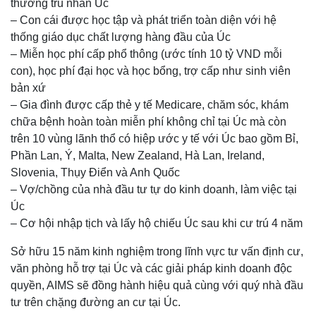
thường trú nhân Úc
– Con cái được học tập và phát triển toàn diện với hệ
thống giáo dục chất lượng hàng đầu của Úc
– Miễn học phí cấp phổ thông (ước tính 10 tỷ VND mỗi
con), học phí đại học và học bổng, trợ cấp như sinh viên
bản xứ
– Gia đình được cấp thẻ y tế Medicare, chăm sóc, khám
chữa bệnh hoàn toàn miễn phí không chỉ tại Úc mà còn
trên 10 vùng lãnh thổ có hiệp ước y tế với Úc bao gồm Bỉ,
Phần Lan, Ý, Malta, New Zealand, Hà Lan, Ireland,
Slovenia, Thụy Điển và Anh Quốc
– Vợ/chồng của nhà đầu tư tự do kinh doanh, làm việc tại
Úc
– Cơ hội nhập tịch và lấy hộ chiếu Úc sau khi cư trú 4 năm
Sở hữu 15 năm kinh nghiệm trong lĩnh vực tư vấn định cư,
văn phòng hỗ trợ tại Úc và các giải pháp kinh doanh độc
quyền, AIMS sẽ đồng hành hiệu quả cùng với quý nhà đầu
tư trên chặng đường an cư tại Úc.