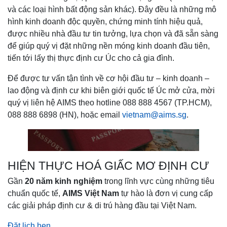
và các loại hình bất động sản khác). Đây đều là những mô
hình kinh doanh độc quyền, chứng minh tính hiệu quả,
được nhiều nhà đầu tư tin tưởng, lựa chọn và đã sẵn sàng
để giúp quý vị đặt những nền móng kinh doanh đầu tiên,
tiến tới lấy thị thực định cư Úc cho cả gia đình.
Để được tư vấn tận tình về cơ hội đầu tư – kinh doanh –
lao động và định cư khi biên giới quốc tế Úc mở cửa, mời
quý vị liên hệ AIMS theo hotline 088 888 4567 (TP.HCM),
088 888 6898 (HN), hoặc email
vietnam@aims.sg
.
HIỆN THỰC HOÁ GIẤC MƠ ĐỊNH CƯ
Gần
20 năm kinh nghiệm
trong lĩnh vực cùng những tiêu
chuẩn quốc tế,
AIMS Việt Nam
tự hào là đơn vị cung cấp
các giải pháp định cư & di trú hàng đầu tại Việt Nam.
Đặt lịch hẹn