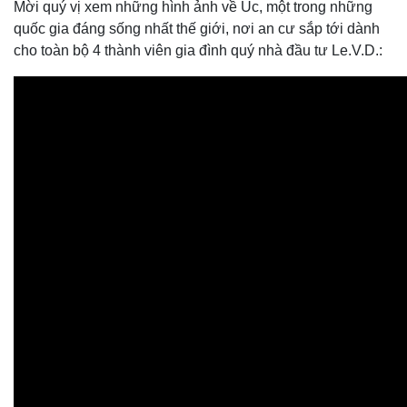
Mời quý vị xem những hình ảnh về Úc, một trong những
quốc gia đáng sống nhất thế giới, nơi an cư sắp tới dành
cho toàn bộ 4 thành viên gia đình quý nhà đầu tư Le.V.D.: