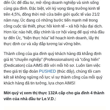
đến Úc để đầu tư, mở rộng doanh nghiệp và sinh sống
cùng gia đình. Đặc biệt, với kỳ vọng tăng trưởng kinh tế
trên 4,5%, đồng thời mở cửa biên giới quốc tế vào 21/2
năm nay, Úc đang có những bước tiến mạnh mẽ trong
công cuộc tái thiết, phục hồi kinh tế – xã hội hậu đại dịch.
Hơn lúc nào hết, đây chính là cơ hội vàng để quý nhà đầu
tư đến Úc, “hiện thực hóa” kế hoạch kinh doanh, lấy thị
thực định cư và xây đắp tương lai vững bền.
Thành công của gia đình quý khách hàng đã khẳng định
giá trị “chuyên nghiệp” (Professionalism) và “cống hiến”
(Dedication) của AIMS đối với mỗi hồ sơ. Luôn làm việc
theo giá trị tập đoàn
PUSHED
(thúc đẩy), chúng tôi cam
kết sẽ không ngừng nỗ lực vì sự thành công của mỗi quý
khách hàng đã tin tưởng, lựa chọn AIMS!
Mời quý vị xem thị thực 132A cấp cho gia đình 4 thành
viên của nhà đầu tư Le.V.D.: