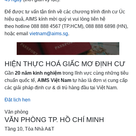
Để được tư vấn tận tình về các chương trình định cư Úc
hiệu quả, AIMS kính mời quý vị vui lòng liên hệ
theo hotline 088 888 4567 (TP.HCM), 088 888 6898 (HN),
hoặc email
vietnam@aims.sg
.
HIỆN THỰC HOÁ GIẤC MƠ ĐỊNH CƯ
Gần
20 năm kinh nghiệm
trong lĩnh vực cùng những tiêu
chuẩn quốc tế,
AIMS Việt Nam
tự hào là đơn vị cung cấp
các giải pháp định cư & di trú hàng đầu tại Việt Nam.
Đặt lịch hẹn
Văn phòng
VĂN PHÒNG TP. HỒ CHÍ MINH
Tầng 10, Tòa Nhà A&T