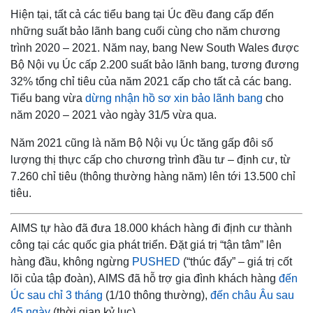
Hiện tại, tất cả các tiểu bang tại Úc đều đang cấp đến
những suất bảo lãnh bang cuối cùng cho năm chương
trình 2020 – 2021. Năm nay, bang New South Wales được
Bộ Nội vụ Úc cấp 2.200 suất bảo lãnh bang, tương đương
32% tổng chỉ tiêu của năm 2021 cấp cho tất cả các bang.
Tiểu bang vừa
dừng nhận hồ sơ xin bảo lãnh bang
cho
năm 2020 – 2021 vào ngày 31/5 vừa qua.
Năm 2021 cũng là năm Bộ Nội vụ Úc tăng gấp đôi số
lượng thị thực cấp cho chương trình đầu tư – định cư, từ
7.260 chỉ tiêu (thông thường hàng năm) lên tới 13.500 chỉ
tiêu.
AIMS tự hào đã đưa 18.000 khách hàng đi định cư thành
công tại các quốc gia phát triển. Đặt giá trị “tận tâm” lên
hàng đầu, không ngừng
PUSHED
(“thúc đẩy” – giá trị cốt
lõi của tập đoàn), AIMS đã hỗ trợ gia đình khách hàng
đến
Úc sau chỉ 3 tháng
(1/10 thông thường),
đến châu Âu sau
45 ngày
(thời gian kỷ lục).