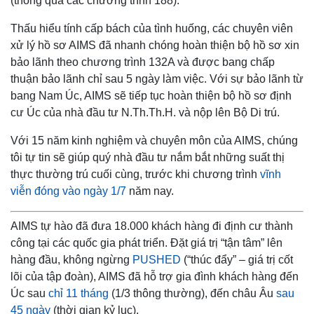
(thông qua các chương trình 188).
Thấu hiểu tính cấp bách của tình huống, các chuyên viên
xử lý hồ sơ AIMS đã nhanh chóng hoàn thiện bộ hồ sơ xin
bảo lãnh theo chương trình 132A và được bang chấp
thuận bảo lãnh chỉ sau 5 ngày làm việc. Với sự bảo lãnh từ
bang Nam Úc, AIMS sẽ tiếp tục hoàn thiện bộ hồ sơ định
cư Úc của nhà đầu tư N.Th.Th.H. và nộp lên Bộ Di trú.
Với 15 năm kinh nghiệm và chuyên môn của AIMS, chúng
tôi tự tin sẽ giúp quý nhà đầu tư nắm bắt những suất thị
thực thường trú cuối cùng, trước khi chương trình
vĩnh
viễn đóng vào ngày 1/7
năm nay.
AIMS tự hào đã đưa 18.000 khách hàng đi định cư thành
công tại các quốc gia phát triển. Đặt giá trị “tận tâm” lên
hàng đầu, không ngừng
PUSHED
(“thúc đẩy” – giá trị cốt
lõi của tập đoàn), AIMS đã hỗ trợ gia đình khách hàng đến
Úc sau
chỉ 11 tháng
(1/3 thông thường), đến châu Âu
sau
45 ngày
(thời gian kỷ lục).