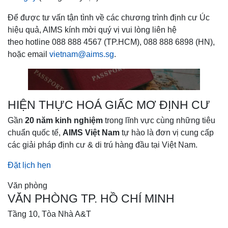
Để được tư vấn tận tình về các chương trình định cư Úc
hiệu quả, AIMS kính mời quý vị vui lòng liên hệ
theo hotline 088 888 4567 (TP.HCM), 088 888 6898 (HN),
hoặc email
vietnam@aims.sg
.
HIỆN THỰC HOÁ GIẤC MƠ ĐỊNH CƯ
Gần
20 năm kinh nghiệm
trong lĩnh vực cùng những tiêu
chuẩn quốc tế,
AIMS Việt Nam
tự hào là đơn vị cung cấp
các giải pháp định cư & di trú hàng đầu tại Việt Nam.
Đặt lịch hẹn
Văn phòng
VĂN PHÒNG TP. HỒ CHÍ MINH
Tầng 10, Tòa Nhà A&T