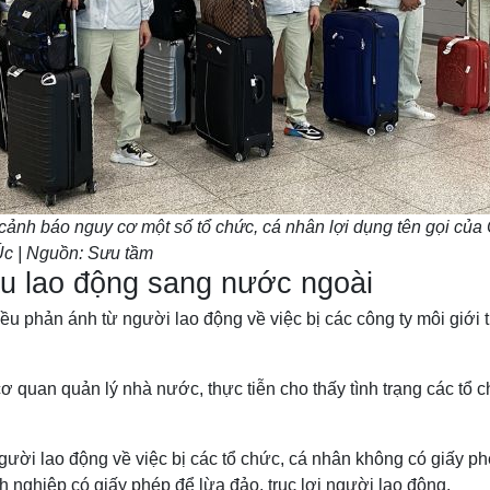
cảnh báo nguy cơ một số tổ chức, cá nhân lợi dụng tên gọi củ
 Úc | Nguồn: Sưu tầm
hẩu lao động sang nước ngoài
u phản ánh từ người lao động về việc bị các công ty môi giới th
 quan quản lý nhà nước, thực tiễn cho thấy tình trạng các tổ ch
ười lao động về việc bị các tổ chức, cá nhân không có giấy ph
nghiệp có giấy phép để lừa đảo, trục lợi người lao động.