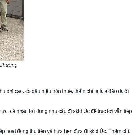
a Chương
u phí cao, có dấu hiệu trốn thuế, thậm chí là lừa đảo dưới
ức, cá nhân lợi dụng nhu cầu đi xkld Úc để trục lợi vẫn tiếp
ép hoạt động thu tiền và hứa hẹn đưa đi xkld Úc. Thậm chí,