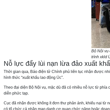
Bộ Nội vụ 
trình xkld
Nỗ lực đẩy lùi nạn lừa đảo xuất k
Thời gian qua, Báo điện tử Chính phủ liên tục nhận được nhiề
hình thức “xuất khẩu lao động Úc”.
Theo đại diện Bộ Nội vụ, mặc dù đã có nhiều nỗ lực từ phía cơ
diễn phức tạp.
Cục đã nhận được không ít đơn thư phản ánh, khiếu nại từ ng
có tổ chức cá nhân mạo danh cơ quan chức năng hoặc doanh 