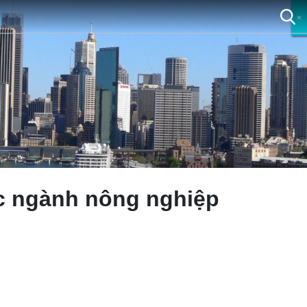
×
×
×
×
c ngành nông nghiệp