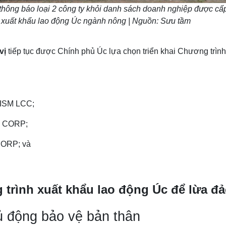
thông báo loại 2 công ty khỏi danh sách doanh nghiệp được c
 xuất khẩu lao động Úc ngành nông | Nguồn: Sưu tầm
 vị
tiếp tục được Chính phủ Úc lựa chọn triển khai Chương trìn
 ISM LCC;
OD CORP;
 CORP; và
 trình xuất khẩu lao động Úc để lừa đ
ủ động bảo vệ bản thân