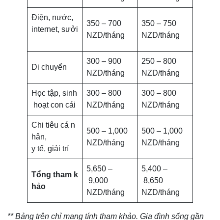
Điện, nước,
350 – 700
350 – 750
internet, sưởi
NZD/tháng
NZD/tháng
300 – 900
250 – 800
Di chuyển
NZD/tháng
NZD/tháng
Học tập, sinh
300 – 800
300 – 800
hoạt con cái
NZD/tháng
NZD/tháng
Chi tiêu cá n
500 – 1,000
500 – 1,000
hân,
NZD/tháng
NZD/tháng
y tế, giải trí
5,650 –
5,400 –
Tổng tham k
9,000
8,650
hảo
NZD/tháng
NZD/tháng
** Bảng trên chỉ mang tính tham khảo. Gia đình sống gần