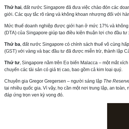
Thứ hai
, đất nước Singapore đã đưa việc chào đón các doan
giới. Các quy tắc rõ ràng và không khoan nhượng đối với hành
Mức thuế doanh nghiệp được giới hạn ở mức 17% và không có 
(DTA) của Singapore giúp tạo điều kiện thuận lợi cho đầu tư x
Thứ ba
, đất nước Singapore có chính sách thuế vô cùng hấp 
(GST) với vàng và bạc đầu tư đã được miễn trừ, thành lập C
Thứ tư
, Singapore nằm trên Eo biển Malacca – một mắt xích
chuyển các tài sản có giá trị cao, bao gồm cả kim loại quý.
Chuyên gia Gregor Gregersen – người sáng lập
The Reserv
tại nhiều quốc gia. Vì vậy, họ cần một nơi trung lập, an toà
đáp ứng trọn vẹn kỳ vọng đó.