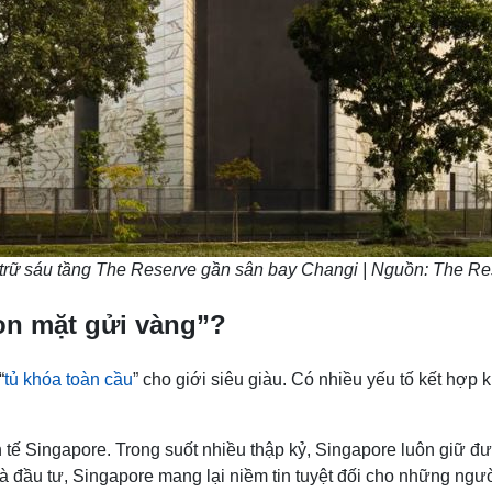
trữ sáu tầng The Reserve gần sân bay Changi | Nguồn: The R
ọn mặt gửi vàng”?
“
tủ khóa toàn cầu
” cho giới siêu giàu. Có nhiều yếu tố kết h
h tế Singapore. Trong suốt nhiều thập kỷ, Singapore luôn giữ đ
à đầu tư, Singapore mang lại niềm tin tuyệt đối cho những ngườ