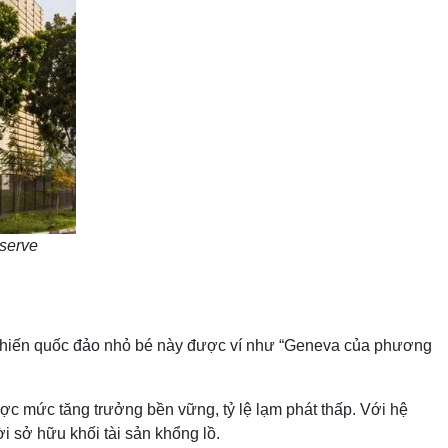
eserve
ợp khiến quốc đảo nhỏ bé này được ví như “Geneva của phương
ược mức tăng trưởng bền vững, tỷ lệ lạm phát thấp. Với hệ
i sở hữu khối tài sản khổng lồ.