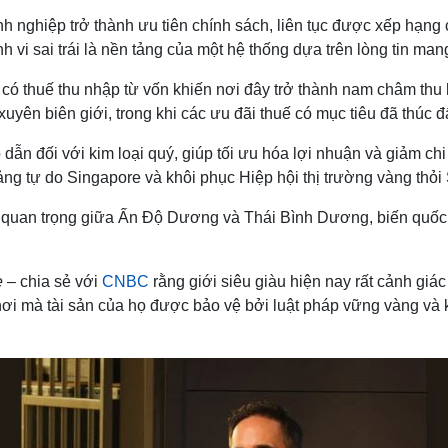
h nghiệp trở thành ưu tiên chính sách, liên tục được xếp hạng
 vi sai trái là nền tảng của một hệ thống dựa trên lòng tin man
thuế thu nhập từ vốn khiến nơi đây trở thành nam châm thu hú
uyên biên giới, trong khi các ưu đãi thuế có mục tiêu đã thúc đ
dẫn đối với kim loại quý, giúp tối ưu hóa lợi nhuận và giảm c
ảng tự do Singapore và khôi phục Hiệp hội thị trường vàng th
 quan trọng giữa Ấn Độ Dương và Thái Bình Dương, biến quốc đ
e
– chia sẻ với
CNBC
rằng giới siêu giàu hiện nay rất cảnh giác
n, nơi mà tài sản của họ được bảo vệ bởi luật pháp vững vàng và 