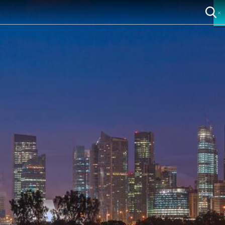
×
×
×
×