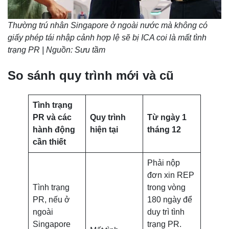
Thường trú nhân Singapore ở ngoài nước mà không có
giấy phép tái nhập cảnh hợp lệ sẽ bị ICA coi là mất tình
trạng PR | Nguồn: Sưu tầm
So sánh quy trình mới và cũ
Tình trạng
PR và các
Quy trình
Từ ngày 1
hành động
hiện tại
tháng 12
cần thiết
Phải nộp
đơn xin REP
Tình trạng
trong vòng
PR, nếu ở
180 ngày để
ngoài
duy trì tình
Singapore
trạng PR.