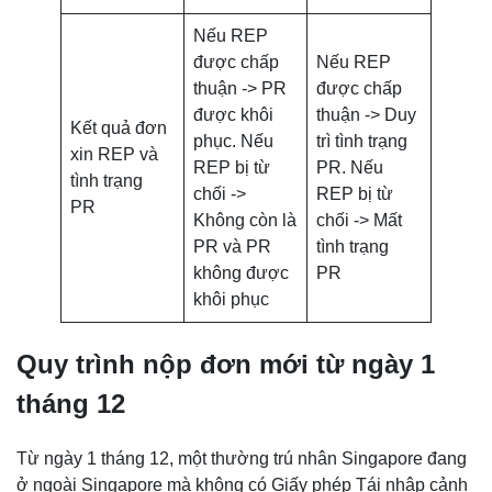
Nếu REP
được chấp
Nếu REP
thuận -> PR
được chấp
được khôi
thuận -> Duy
Kết quả đơn
phục. Nếu
trì tình trạng
xin REP và
REP bị từ
PR. Nếu
tình trạng
chối ->
REP bị từ
PR
Không còn là
chối -> Mất
PR và PR
tình trạng
không được
PR
khôi phục
Quy trình nộp đơn mới từ ngày 1
tháng 12
Từ ngày 1 tháng 12, một thường trú nhân Singapore đang
ở ngoài Singapore mà không có Giấy phép Tái nhập cảnh