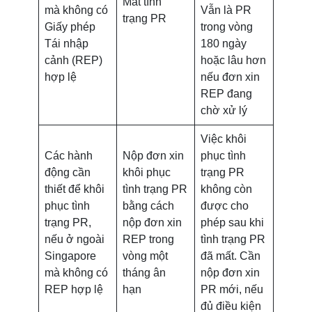
Mất tình
mà không có
Vẫn là PR
trạng PR
Giấy phép
trong vòng
Tái nhập
180 ngày
cảnh (REP)
hoặc lâu hơn
hợp lệ
nếu đơn xin
REP đang
chờ xử lý
Việc khôi
Các hành
Nộp đơn xin
phục tình
động cần
khôi phục
trạng PR
thiết để khôi
tình trạng PR
không còn
phục tình
bằng cách
được cho
trạng PR,
nộp đơn xin
phép sau khi
nếu ở ngoài
REP trong
tình trạng PR
Singapore
vòng một
đã mất. Cần
mà không có
tháng ân
nộp đơn xin
REP hợp lệ
hạn
PR mới, nếu
đủ điều kiện