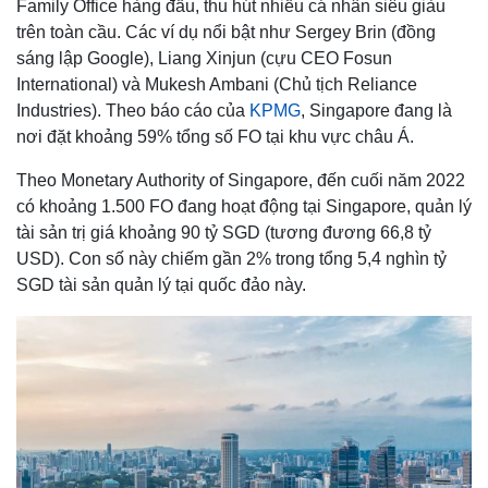
Family Office hàng đầu, thu hút nhiều cá nhân siêu giàu
trên toàn cầu. Các ví dụ nổi bật như Sergey Brin (đồng
sáng lập Google), Liang Xinjun (cựu CEO Fosun
International) và Mukesh Ambani (Chủ tịch Reliance
Industries). Theo báo cáo của
KPMG
, Singapore đang là
nơi đặt khoảng 59% tổng số FO tại khu vực châu Á.
Theo Monetary Authority of Singapore, đến cuối năm 2022
có khoảng 1.500 FO đang hoạt động tại Singapore, quản lý
tài sản trị giá khoảng 90 tỷ SGD (tương đương 66,8 tỷ
USD). Con số này chiếm gần 2% trong tổng 5,4 nghìn tỷ
SGD tài sản quản lý tại quốc đảo này.