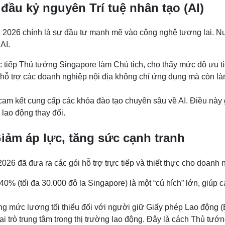
ầu kỷ nguyên Trí tuệ nhân tạo (AI)
 2026 chính là sự đầu tư mạnh mẽ vào công nghệ tương lai. Nư
AI.
tiếp Thủ tướng Singapore làm Chủ tịch, cho thấy mức độ ưu tiê
ỗ trợ các doanh nghiệp nội địa không chỉ ứng dụng mà còn là
cam kết cung cấp các khóa đào tạo chuyên sâu về AI. Điều này 
 lao động thay đổi.
iảm áp lực, tăng sức cạnh tranh
26 đã đưa ra các gói hỗ trợ trực tiếp và thiết thực cho doanh 
40% (tối đa 30.000 đô la Singapore) là một “cú hích” lớn, giúp 
ng mức lương tối thiểu đối với người giữ Giấy phép Lao động 
 trò trung tâm trong thị trường lao động. Đây là cách Thủ tướn