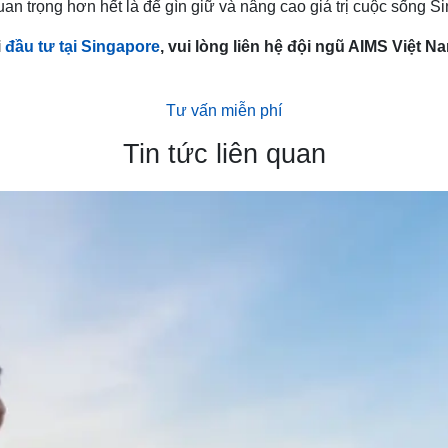
n trọng hơn hết là để gìn giữ và nâng cao giá trị cuộc sống S
i
đầu tư tại Singapore
, vui lòng liên hệ đội ngũ AIMS Việt N
Tư vấn miễn phí
Tin tức liên quan