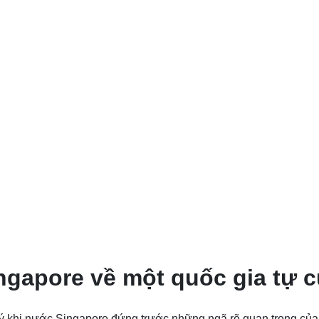
ngapore về một quốc gia tự 
 khi nước Singapore đứng trước những ngã rẽ quan trọng của ki