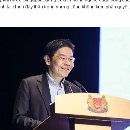
h tài chính đầy thận trọng nhưng cũng không kém phần quyết l