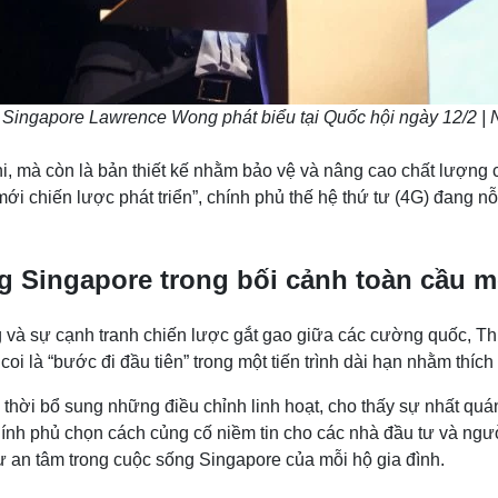
Singapore Lawrence Wong phát biểu tại Quốc hội ngày 12/2 | 
, mà còn là bản thiết kế nhằm bảo vệ và nâng cao chất lượng c
 mới chiến lược phát triển”, chính phủ thế hệ thứ tư (4G) đang n
g Singapore trong bối cảnh toàn cầu m
ăng và sự cạnh tranh chiến lược gắt gao giữa các cường quốc
oi là “bước đi đầu tiên” trong một tiến trình dài hạn nhằm thíc
ng thời bổ sung những điều chỉnh linh hoạt, cho thấy sự nhất q
chính phủ chọn cách củng cố niềm tin cho các nhà đầu tư và ng
ự an tâm trong cuộc sống Singapore của mỗi hộ gia đình.