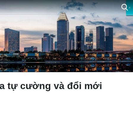
×
×
×
×
a tự cường và đổi mới