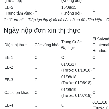
(Trực tiếp)
(Không đổi)
EB-5
15/08/15
C
C
(Trung tâm vùng)
(Không đổi)
C: “Current” – Tiếp tục thụ lý tất cả các hồ sơ đủ điều kiệ
Ngày nộp đơn xin thị thực
El Salvad
Trung Quốc
Diện thị thực
Các vùng khác
Guatema
Đại Lục
Hondura
EB-1
C
C
C
01/01/17
EB-2
C
C
(Trước: 01/10/16)
01/08/18
EB-3
C
C
(Trước: 01/06/18)
01/09/19
Các diện khác
C
C
(Trước: 01/07/19)
01/11/18
EB-4
C
C
(Trước: 0