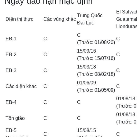
Ngày đáo hạn mặc định
El Salvad
Trung Quốc
Diện thị thực
Các vùng khác
Guatema
Đại Lục
Hondura
C
EB-1
C
C
(Trước: 01/08/20)
15/09/16
EB-2
C
C
(Trước: 15/07/16)
15/03/18
EB-3
C
C
(Trước: 08/02/18)
01/06/09
Các diện khác
C
C
(Trước: 01/05/09)
01/08/18
EB-4
C
C
(Trước: 0
01/08/18
Tôn giáo
C
C
(Trước: 0
EB-5
15/08/15
C
C