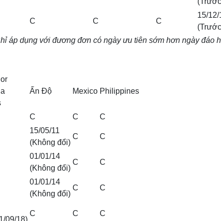
(Trước
15/12/
C
C
C
(Trước
n – Chỉ áp dụng với đương đơn có ngày ưu tiên sớm hơn ngày đáo
or
la
Ấn Độ
Mexico
Philippines
s
C
C
C
15/05/11
C
C
(Không đổi)
01/01/14
C
C
(Không đổi)
01/01/14
C
C
(Không đổi)
C
C
C
1/09/18)