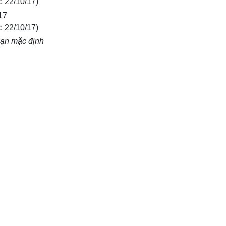
: 22/10/17)
17
: 22/10/17)
 hạn mặc định