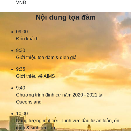
VNĐ
Nội dung tọa đàm
09:00
Đón khách
9:30
Giới thiệu tọa đàm & diễn giả
9:35
Giới thiệu về AIMS
9:40
Chương trình định cư năm 2020 - 2021 tại
Queensland
10:00
Năng lượng mặt trời - Lĩnh vực đầu tư an toàn, ổn
định & sinh lời cao