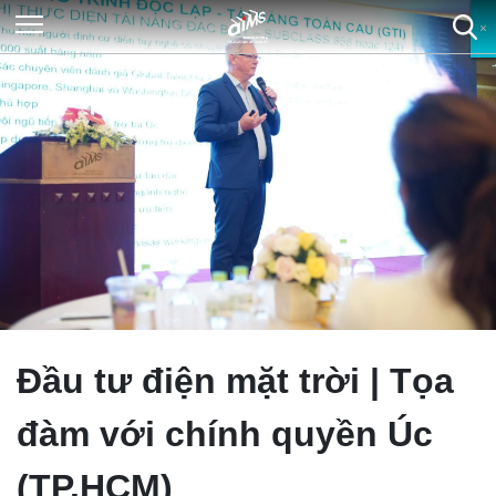
×
×
×
×
Đầu tư điện mặt trời | Tọa
đàm với chính quyền Úc
(TP.HCM)