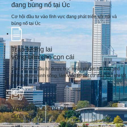
đang bùng nổ tại Úc
Cơ hội đầu tư vào lĩnh vực đang phát triển sôi nổi và
bùng nổ tại Úc
Trao tương lai
vững bền cho con cái
Con cái nhà đầu tư được học miễn phí tới hết cấp phổ
thông, được sinh sống, làm việc tại bất cứ đầu sau khi tốt
nghiệp
Vợ/chồng & con cái
định cư Úc