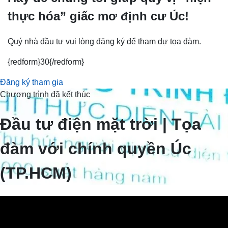
thực hóa” giấc mơ định cư Úc!
Quý nhà đầu tư vui lòng đăng ký để tham dự tọa đàm.
{redform}30{/redform}
Đăng ký tham gia
Chương trình đã kết thúc
Đầu tư điện mặt trời | Tọa
đàm với chính quyền Úc
(TP.HCM)