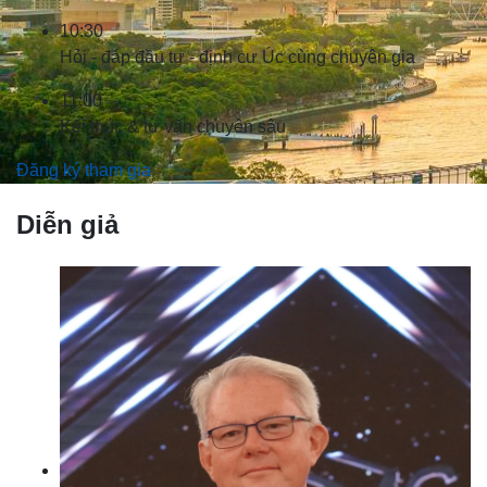
10:30
Hỏi - đáp đầu tư - định cư Úc cùng chuyên gia
11:00
Kết thúc & tư vấn chuyên sâu
Đăng ký tham gia
Diễn giả