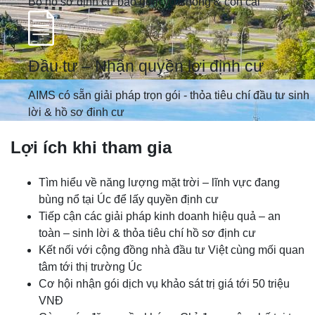
Bộ hồ sơ định cư bao gồm vợ/chồng & con cái
Đầu tư – Nhận quyền lợi định cư
AIMS có sẵn giải pháp trọn gói - thỏa tiêu chí đầu tư sinh
lời & hồ sơ đinh cư
Lợi ích khi tham gia
Tìm hiểu về năng lượng mặt trời – lĩnh vực đang
bùng nổ tại Úc để lấy quyền định cư
Tiếp cận các giải pháp kinh doanh hiệu quả – an
toàn – sinh lời & thỏa tiêu chí hồ sơ định cư
Kết nối với cộng đồng nhà đầu tư Việt cùng mối quan
tâm tới thị trường Úc
Cơ hội nhận gói dịch vụ khảo sát trị giá tới 50 triệu
VNĐ