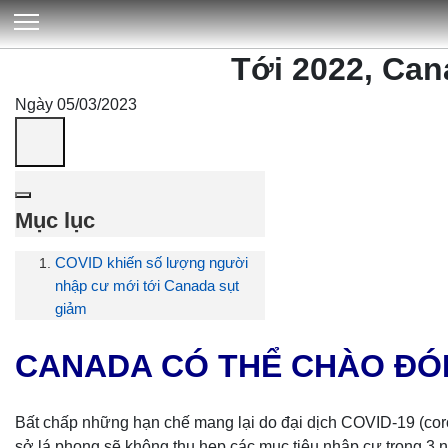
Tới 2022, Can
Ngày 05/03/2023
Mục lục
COVID khiến số lượng người
nhập cư mới tới Canada sụt
giảm
CANADA CÓ THỂ CHÀO ĐÓN
Bất chấp những hạn chế mang lại do đại dịch COVID-19 (coro
sở lá phong sẽ không thu hẹp các mục tiêu nhập cư trong 3 n