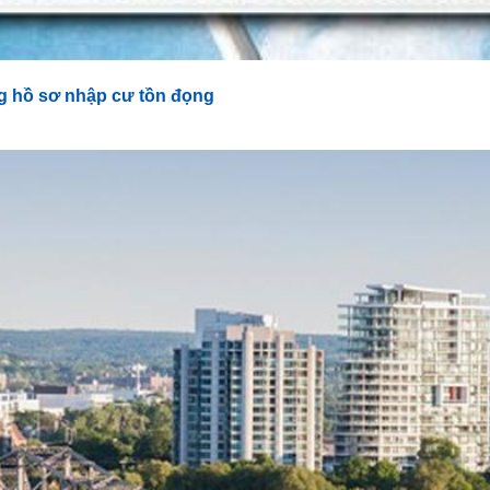
g hồ sơ nhập cư tồn đọng