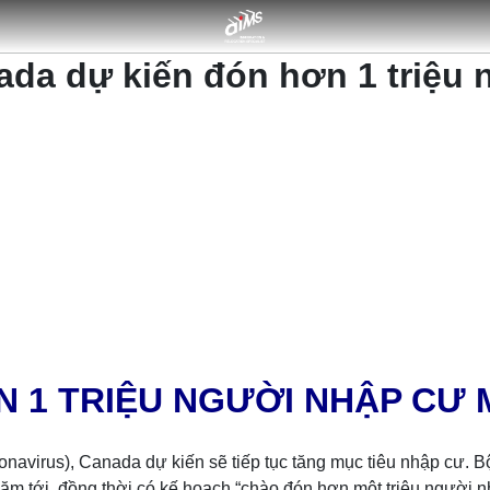
ada dự kiến đón hơn 1 triệu
 1 TRIỆU NGƯỜI NHẬP CƯ M
navirus), Canada dự kiến ​​sẽ tiếp tục tăng mục tiêu nhập cư.
ăm tới, đồng thời có kế hoạch “chào đón hơn một triệu người n