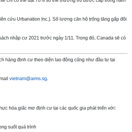
ẽ chỉ có thể đạt 70% số thẻ thường trú được cấp trong năm
hiên cứu Urbanation Inc.). Số lượng căn hộ trống tăng gấp đôi
 sách nhập cư 2021 trước ngày 1/11. Trong đó, Canada sẽ có
ch hàng định cư theo diện lao động cũng như đầu tư tại
email
vietnam@aims.sg
.
ực hóa giấc mơ định cư tại các quốc gia phát triển với:
ong suốt quá trình