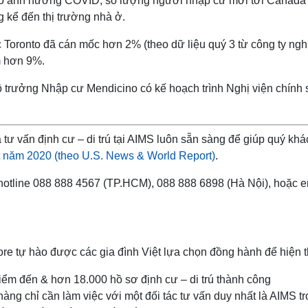
do ảnh hưởng COVID, số lượng người nhập cư mới tới Canada s
 kể đến thị trường nhà ở.
ực Toronto đã cán mốc hơn 2% (theo dữ liệu quý 3 từ công ty ng
m hơn 9%.
Bộ trưởng Nhập cư Mendicino có kế hoạch trình Nghị viện chính
tư vấn định cư – di trú tại AIMS luôn sẵn sàng để giúp quý khá
t năm 2020 (theo U.S. News & World Report)
.
 hotline 088 888 4567 (TP.HCM), 088 888 6898 (Hà Nội), hoặc 
ore tự hào được các gia đình Việt lựa chọn đồng hành để hiện th
iểm đến & hơn 18.000 hồ sơ định cư – di trú thành công
ng chỉ cần làm việc với một đối tác tư vấn duy nhất là AIMS tr