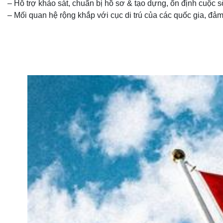
– Hỗ trợ khảo sát, chuẩn bị hồ sơ & tạo dựng, ổn định cuộc số
– Mối quan hệ rộng khắp với cục di trú của các quốc gia, đảm 