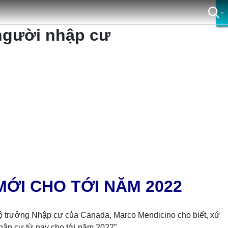
×
×
×
×
 người nhập cư
ỚI CHO TỚI NĂM 2022
 Bộ trưởng Nhập cư của Canada, Marco Mendicino cho biết, xứ
hập cư từ nay cho tới năm 2022”.