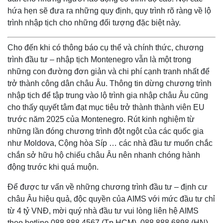
hứa hẹn sẽ đưa ra những quy định, quy trình rõ ràng về lộ
trình nhập tịch cho những đối tượng đặc biệt này.
Cho đến khi có thông báo cụ thể và chính thức, chương
trình đầu tư – nhập tịch Montenegro vẫn là một trong
những con đường đơn giản và chi phí cạnh tranh nhất để
trở thành công dân châu Âu. Thông tin dừng chương trình
nhập tịch để tập trung vào lộ trình gia nhập châu Âu cũng
cho thấy quyết tâm đạt mục tiêu trở thành thành viên EU
trước năm 2025 của Montenegro. Rút kinh nghiệm từ
những lần đóng chương trình đột ngột của các quốc gia
như Moldova, Cộng hòa Síp … các nhà đầu tư muốn chắc
chắn sở hữu hộ chiếu châu Âu nên nhanh chóng hành
động trước khi quá muộn.
Để được tư vấn về những chương trình đầu tư – định cư
châu Âu hiệu quả, độc quyền của AIMS với mức đầu tư chỉ
từ 4 tỷ VNĐ, mời quý nhà đầu tư vui lòng liên hệ AIMS
theo hotline 088 888 4567 (Tp.HCM), 088 888 6898 (HN),