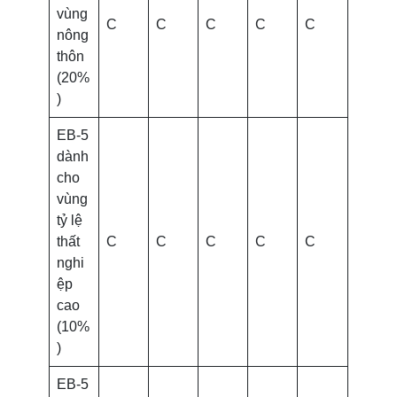
vùng
C
C
C
C
C
nông
thôn
(20%
)
EB-5
dành
cho
vùng
tỷ lệ
thất
C
C
C
C
C
nghi
ệp
cao
(10%
)
EB-5