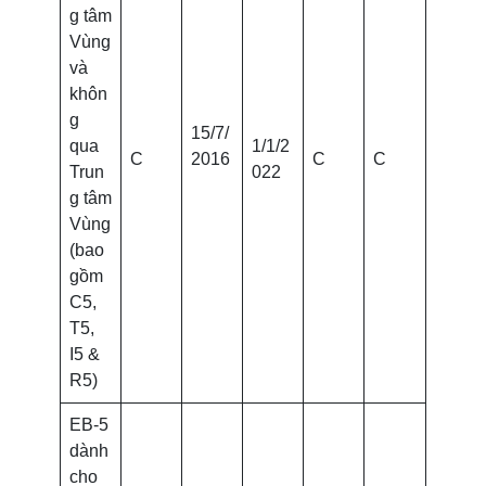
g tâm
Vùng
và
khôn
g
15/7/
qua
1/1/2
C
2016
C
C
Trun
022
g tâm
Vùng
(bao
gồm
C5,
T5,
I5 &
R5)
EB-5
dành
cho