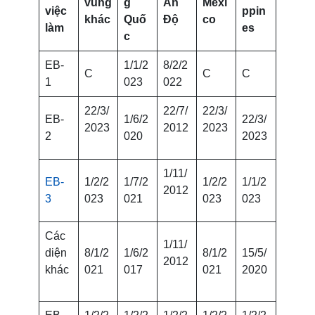
vùng
g
Ấn
Mexi
việc
ppin
khác
Quố
Độ
co
làm
es
c
EB-
1/1/2
8/2/2
C
C
C
1
023
022
22/3/
22/7/
22/3/
EB-
1/6/2
22/3/
2023
2012
2023
2
020
2023
1/11/
EB-
1/2/2
1/7/2
1/2/2
1/1/2
2012
3
023
021
023
023
Các
1/11/
diện
8/1/2
1/6/2
8/1/2
15/5/
2012
khác
021
017
021
2020