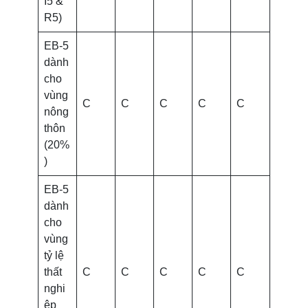
I5 &
R5)
EB-5
dành
cho
vùng
C
C
C
C
C
nông
thôn
(20%
)
EB-5
dành
cho
vùng
tỷ lệ
thất
C
C
C
C
C
nghi
ệp