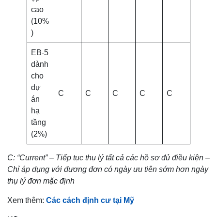
cao
(10%
)
EB-5
dành
cho
dự
C
C
C
C
C
án
hạ
tầng
(2%)
C: “Current” – Tiếp tục thụ lý tất cả các hồ sơ đủ điều kiện –
Chỉ áp dụng với đương đơn có ngày ưu tiên sớm hơn ngày
thụ lý đơn mặc định
Xem thêm:
Các cách định cư tại Mỹ