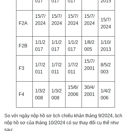
017
017
017
2015
15/7/
15/7/
15/7/
15/7/
15/7/
F2A
2024
2024
2024
2024
2024
1/1/2
1/1/2
1/1/2
1/8/2
1/10/
F2B
017
017
017
005
2013
15/7/
1/7/2
1/7/2
1/7/2
8/5/2
F3
2001
011
011
011
003
15/6/
30/4/
1/3/2
1/3/2
1/4/2
F4
2006
2001
008
008
006
So với ngày nộp hồ sơ lịch chiếu khán tháng 9/2024, lịch
nộp hồ sơ của tháng 10/2024 có sự thay đổi cụ thể như
sau: