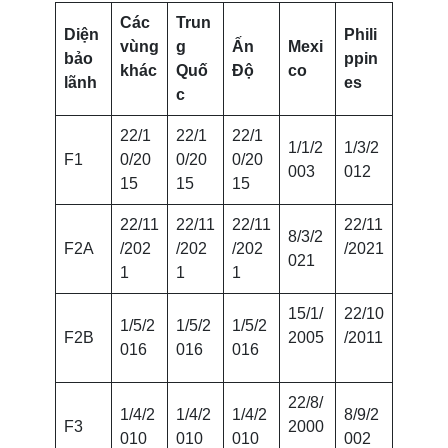
Các
Trun
Diện
Phili
vùng
g
Ấn
Mexi
bảo
ppin
khác
Quố
Độ
co
lãnh
es
c
22/1
22/1
22/1
1/1/2
1/3/2
F1
0/20
0/20
0/20
003
012
15
15
15
22/11
22/11
22/11
22/11
8/3/2
F2A
/202
/202
/202
/2021
021
1
1
1
15/1/
22/10
1/5/2
1/5/2
1/5/2
F2B
2005
/2011
016
016
016
22/8/
1/4/2
1/4/2
1/4/2
8/9/2
F3
2000
010
010
010
002