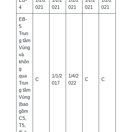
EB-
1/2/2
1/2/2
1/2/2
1/2/2
1/2/2
4
021
021
021
021
021
EB-
5
Trun
g tâm
Vùng
và
khôn
g
qua
1/1/2
1/4/2
C
C
C
Trun
017
022
g tâm
Vùng
(bao
gồm
C5,
T5,