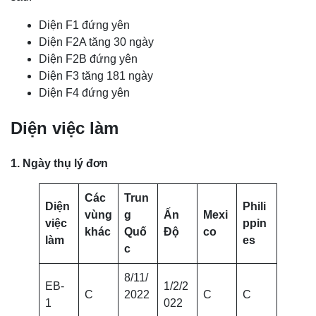
Diện F1 đứng yên
Diện F2A tăng 30 ngày
Diện F2B đứng yên
Diện F3 tăng 181 ngày
Diện F4 đứng yên
Diện việc làm
1. Ngày thụ lý đơn
Các
Trun
Diện
Phili
vùng
g
Ấn
Mexi
việc
ppin
khác
Quố
Độ
co
làm
es
c
8/11/
EB-
1/2/2
C
2022
C
C
1
022