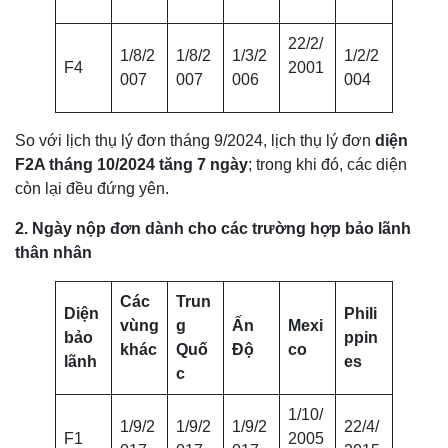
22/2/
1/8/2
1/8/2
1/3/2
1/2/2
F4
2001
007
007
006
004
So với lịch thụ lý đơn tháng 9/2024, lịch thụ lý đơn
diện
F2A tháng 10/2024 tăng 7 ngày
; trong khi đó, các diện
còn lại đều đứng yên.
2. Ngày nộp đơn dành cho các trường hợp bảo lãnh
thân nhân
Các
Trun
Diện
Phili
vùng
g
Ấn
Mexi
bảo
ppin
khác
Quố
Độ
co
lãnh
es
c
1/10/
1/9/2
1/9/2
1/9/2
22/4/
F1
2005