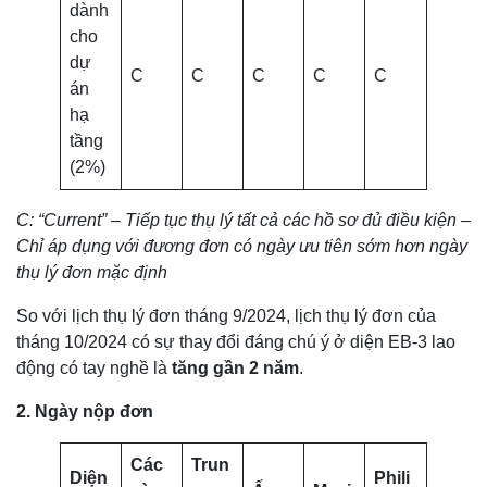
dành
cho
dự
C
C
C
C
C
án
hạ
tầng
(2%)
C: “Current” – Tiếp tục thụ lý tất cả các hồ sơ đủ điều kiện –
Chỉ áp dụng với đương đơn có ngày ưu tiên sớm hơn ngày
thụ lý đơn mặc định
So với lịch thụ lý đơn tháng 9/2024, lịch thụ lý đơn của
tháng 10/2024 có sự thay đổi đáng chú ý ở diện EB-3 lao
động có tay nghề là
tăng gần 2 năm
.
2. Ngày nộp đơn
Các
Trun
Diện
Phili