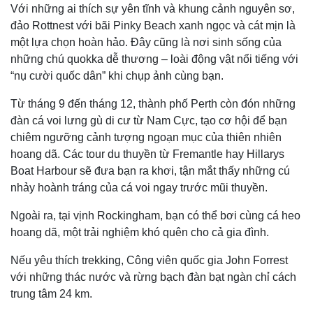
Với những ai thích sự yên tĩnh và khung cảnh nguyên sơ,
đảo Rottnest với bãi Pinky Beach xanh ngọc và cát mịn là
một lựa chọn hoàn hảo. Đây cũng là nơi sinh sống của
những chú quokka dễ thương – loài động vật nổi tiếng với
“nụ cười quốc dân” khi chụp ảnh cùng bạn.
Từ tháng 9 đến tháng 12, thành phố Perth còn đón những
đàn cá voi lưng gù di cư từ Nam Cực, tạo cơ hội để bạn
chiêm ngưỡng cảnh tượng ngoạn mục của thiên nhiên
hoang dã. Các tour du thuyền từ Fremantle hay Hillarys
Boat Harbour sẽ đưa bạn ra khơi, tận mắt thấy những cú
nhảy hoành tráng của cá voi ngay trước mũi thuyền.
Ngoài ra, tại vịnh Rockingham, bạn có thể bơi cùng cá heo
hoang dã, một trải nghiệm khó quên cho cả gia đình.
Nếu yêu thích trekking, Công viên quốc gia John Forrest
với những thác nước và rừng bạch đàn bạt ngàn chỉ cách
trung tâm 24 km.