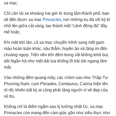
sa mạc.
Chỉ cần lái xe khoảng hai giờ từ trung tâm thành phố, bạn
sẽ đến được sa mạc
Pinnacles
, nơi những trụ đá vôi kỳ bí
nhô lên giữa cát vàng, tạo thành một “cánh đồng đá” đầy
mê hoặc.
Khi mặt trời lặn, cả sa mạc chuyển mình sang một gam
màu hoàn toàn khác, sâu thẳm, huyền ảo và lặng im đến
choáng ngợp. Trên nền trời đêm trong vắt không khói bụi,
dải Ngân hà như một dải lụa khổng lồ trải dài ngang tầm
mắt.
Vào những đêm quang mây, các chòm sao như Thập Tự
Phương Nam, cụm Pleiades, Centaurus, Carina hiện lên
rõ rệt, khiến bất kỳ ai cũng phải lặng người vì vẻ đẹp của
vũ trụ.
Không chỉ là điểm ngắm sao lý tưởng nhất Úc, sa mạc
Pinnacles còn mang đến cảm giác gần như siêu thực như