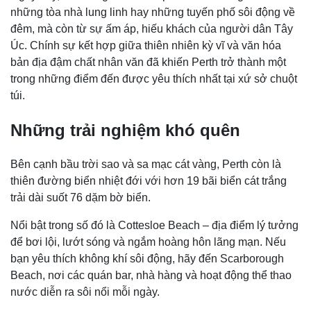
những tòa nhà lung linh hay những tuyến phố sôi động về
đêm, mà còn từ sự ấm áp, hiếu khách của người dân Tây
Úc. Chính sự kết hợp giữa thiên nhiên kỳ vĩ và văn hóa
bản địa đậm chất nhân văn đã khiến Perth trở thành một
trong những điểm đến được yêu thích nhất tại xứ sở chuột
túi.
Những trải nghiệm khó quên
Bên cạnh bầu trời sao và sa mạc cát vàng, Perth còn là
thiên đường biển nhiệt đới với hơn 19 bãi biển cát trắng
trải dài suốt 76 dặm bờ biển.
Nổi bật trong số đó là Cottesloe Beach – địa điểm lý tưởng
để bơi lội, lướt sóng và ngắm hoàng hôn lãng mạn. Nếu
bạn yêu thích không khí sôi động, hãy đến Scarborough
Beach, nơi các quán bar, nhà hàng và hoạt động thể thao
nước diễn ra sôi nổi mỗi ngày.