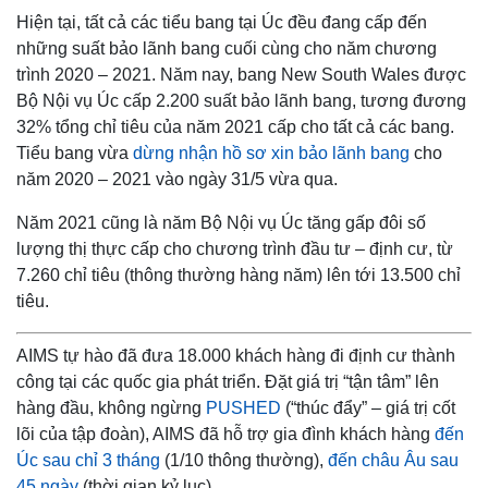
Hiện tại, tất cả các tiểu bang tại Úc đều đang cấp đến
những suất bảo lãnh bang cuối cùng cho năm chương
trình 2020 – 2021. Năm nay, bang New South Wales được
Bộ Nội vụ Úc cấp 2.200 suất bảo lãnh bang, tương đương
32% tổng chỉ tiêu của năm 2021 cấp cho tất cả các bang.
Tiểu bang vừa
dừng nhận hồ sơ xin bảo lãnh bang
cho
năm 2020 – 2021 vào ngày 31/5 vừa qua.
Năm 2021 cũng là năm Bộ Nội vụ Úc tăng gấp đôi số
lượng thị thực cấp cho chương trình đầu tư – định cư, từ
7.260 chỉ tiêu (thông thường hàng năm) lên tới 13.500 chỉ
tiêu.
AIMS tự hào đã đưa 18.000 khách hàng đi định cư thành
công tại các quốc gia phát triển. Đặt giá trị “tận tâm” lên
hàng đầu, không ngừng
PUSHED
(“thúc đẩy” – giá trị cốt
lõi của tập đoàn), AIMS đã hỗ trợ gia đình khách hàng
đến
Úc sau chỉ 3 tháng
(1/10 thông thường),
đến châu Âu sau
45 ngày
(thời gian kỷ lục).