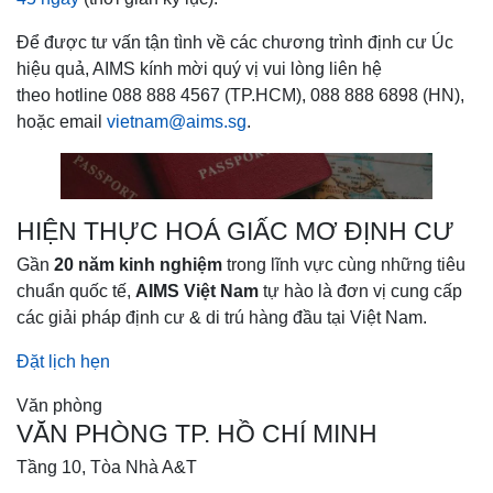
Để được tư vấn tận tình về các chương trình định cư Úc
hiệu quả, AIMS kính mời quý vị vui lòng liên hệ
theo hotline 088 888 4567 (TP.HCM), 088 888 6898 (HN),
hoặc email
vietnam@aims.sg
.
HIỆN THỰC HOÁ GIẤC MƠ ĐỊNH CƯ
Gần
20 năm kinh nghiệm
trong lĩnh vực cùng những tiêu
chuẩn quốc tế,
AIMS Việt Nam
tự hào là đơn vị cung cấp
các giải pháp định cư & di trú hàng đầu tại Việt Nam.
Đặt lịch hẹn
Văn phòng
VĂN PHÒNG TP. HỒ CHÍ MINH
Tầng 10, Tòa Nhà A&T