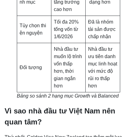
nh mục
tăng trưởng
dạng hơn
cao hơn
Tối đa 20%
Đã là nhóm
Tùy chọn thi
tổng vốn từ
tài sản được
ện nguyện
1/6/2026
chấp nhận
Nhà đầu tư
Nhà đầu tư
muốn lộ trình
ưu tiên danh
vốn thấp
mục linh hoạt
Đối tượng
hơn, thời
với mức độ
gian ngắn
rủi ro thấp
hơn
hơn
Bảng so sánh 2 hạng mục Growth và Balanced
Vì sao nhà đầu tư Việt Nam nên
quan tâm?