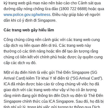
kỳ trang web giả mạo nào nên báo cáo cho Cảnh sát qua
đường dây nóng chống lừa đảo (1800 722 6688) hoặc qua
www.police.gov.sg/iwitness
. Điều này giúp bảo vệ người
dân khi có ý định đi Singapore.
Các trang web gây hiểu lầm
Công chúng cũng nên cảnh giác với các trang web cung
cấp dịch vụ liên quan đến di trú. Các trang web này
thường có các tính năng hoặc tên để tạo ấn tượng rằng
chúng có liên kết với chính phủ hoặc được ủy quyền cung
cấp các dịch vụ đó.
Một ví dụ điển hình là việc gửi Thẻ Đến Singapore (SG
Arrival Card) kiêm Tờ khai Y tế điện tử (“SG Arrival Card”).
ICA đã nhận được báo cáo từ công chúng về việc họ đã
giao dịch với các trang web như vậy vì họ có ấn tượng
rằng mình đang gửi thông tin đến Dịch vụ điện tử Thẻ Đến
Singapore chính thức của ICA Singapore. Sau đó, họ đã bị
tính phí xử lý, trong khi việc gửi tương tự thông qua Dịch