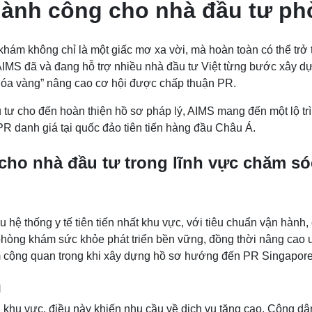
thành công cho nhà đầu tư p
khám không chỉ là một giấc mơ xa vời, mà hoàn toàn có thể tr
IMS đã và đang hỗ trợ nhiều nhà đầu tư Việt từng bước xây dựn
khóa vàng” nâng cao cơ hội được chấp thuận PR.
tư cho đến hoàn thiện hồ sơ pháp lý, AIMS mang đến một lộ trì
PR danh giá tại quốc đảo tiên tiến hàng đầu Châu Á.
 cho nhà đầu tư trong lĩnh vực chăm s
ệ thống y tế tiên tiến nhất khu vực, với tiêu chuẩn vận hành, 
hòng khám sức khỏe phát triển bền vững, đồng thời nâng cao uy 
ểm cộng quan trọng khi xây dựng hồ sơ hướng đến PR Singapore
h
 khu vực, điều này khiến nhu cầu về dịch vụ tăng cao. Công d