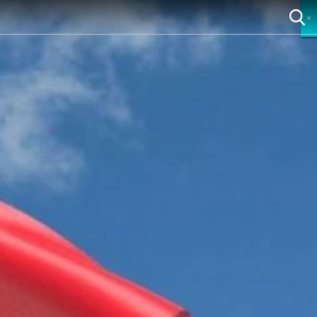
×
×
×
×