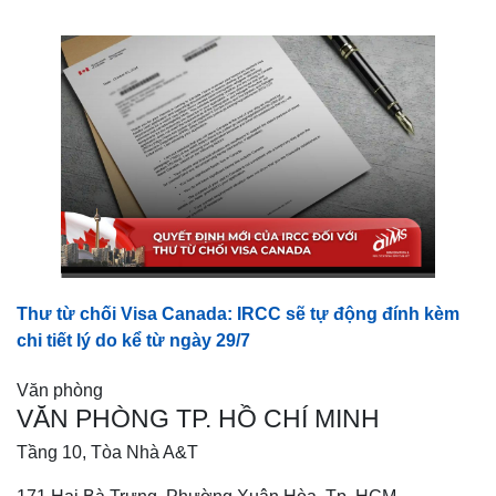
Thư từ chối Visa Canada: IRCC sẽ tự động đính kèm
chi tiết lý do kể từ ngày 29/7
Văn phòng
VĂN PHÒNG TP. HỒ CHÍ MINH
Tầng 10, Tòa Nhà A&T