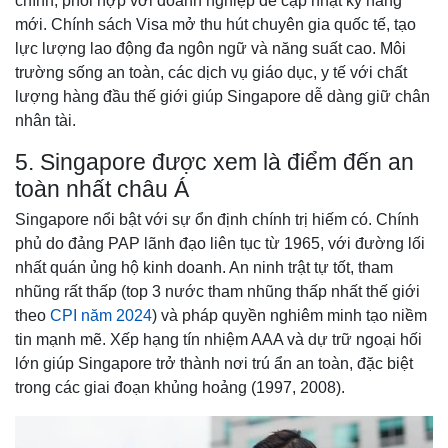
chính, phối hợp với doanh nghiệp để cập nhật kỹ năng
mới. Chính sách Visa mở thu hút chuyên gia quốc tế, tạo
lực lượng lao động đa ngôn ngữ và năng suất cao. Môi
trường sống an toàn, các dịch vụ giáo dục, y tế với chất
lượng hàng đầu thế giới giúp Singapore dễ dàng giữ chân
nhân tài.
5. Singapore được xem là điểm đến an
toàn nhất châu Á
Singapore nổi bật với sự ổn định chính trị hiếm có. Chính
phủ do đảng PAP lãnh đạo liên tục từ 1965, với đường lối
nhất quán ủng hộ kinh doanh. An ninh trật tự tốt, tham
nhũng rất thấp (top 3 nước tham nhũng thấp nhất thế giới
theo
CPI năm 2024
) và pháp quyền nghiêm minh tạo niềm
tin mạnh mẽ. Xếp hạng tín nhiệm AAA và dự trữ ngoại hối
lớn giúp Singapore trở thành nơi trú ẩn an toàn, đặc biệt
trong các giai đoạn khủng hoảng (1997, 2008).