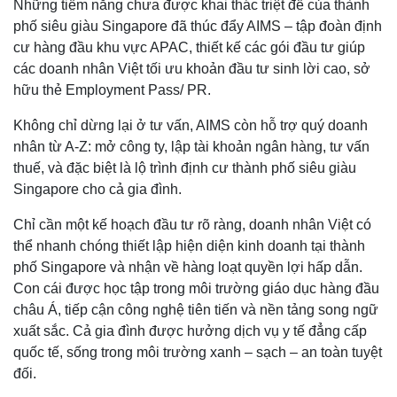
Những tiềm năng chưa được khai thác triệt để của thành
phố siêu giàu Singapore đã thúc đẩy AIMS – tập đoàn định
cư hàng đầu khu vực APAC, thiết kế các gói đầu tư giúp
các doanh nhân Việt tối ưu khoản đầu tư sinh lời cao, sở
hữu thẻ Employment Pass/ PR.
Không chỉ dừng lại ở tư vấn, AIMS còn hỗ trợ quý doanh
nhân từ A-Z: mở công ty, lập tài khoản ngân hàng, tư vấn
thuế, và đặc biệt là lộ trình định cư thành phố siêu giàu
Singapore cho cả gia đình.
Chỉ cần một kế hoạch đầu tư rõ ràng, doanh nhân Việt có
thể nhanh chóng thiết lập hiện diện kinh doanh tại thành
phố Singapore và nhận về hàng loạt quyền lợi hấp dẫn.
Con cái được học tập trong môi trường giáo dục hàng đầu
châu Á, tiếp cận công nghệ tiên tiến và nền tảng song ngữ
xuất sắc. Cả gia đình được hưởng dịch vụ y tế đẳng cấp
quốc tế, sống trong môi trường xanh – sạch – an toàn tuyệt
đối.