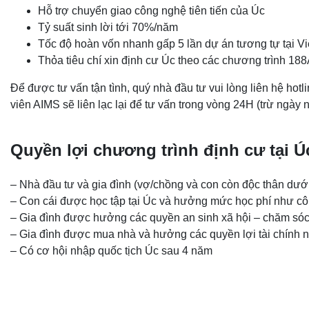
Hỗ trợ chuyển giao công nghệ tiên tiến của Úc
Tỷ suất sinh lời tới 70%/năm
Tốc độ hoàn vốn nhanh gấp 5 lần dự án tương tự tại V
Thỏa tiêu chí xin định cư Úc theo các chương trình 18
Để được tư vấn tận tình, quý nhà đầu tư vui lòng liên hệ h
viên AIMS sẽ liên lạc lại để tư vấn trong vòng 24H (trừ ngày ng
Quyền lợi chương trình định cư tại Ú
– Nhà đầu tư và gia đình (vợ/chồng và con còn độc thân d
– Con cái được học tập tại Úc và hưởng mức học phí như c
– Gia đình được hưởng các quyền an sinh xã hội – chăm sóc
– Gia đình được mua nhà và hưởng các quyền lợi tài chính
– Có cơ hội nhập quốc tịch Úc sau 4 năm