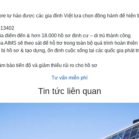
ore tự hào được các gia đình Việt lựa chọn đồng hành để hiện th
1913402
a điểm đến & hơn 18.000 hồ sơ định cư – di trú thành công
ủa AIMS sẽ theo sát để hỗ trợ trong toàn bộ quá trình hoàn thiện
n bị hồ sơ & tạo dựng, ổn định cuộc sống tại các quốc gia phát 
ảm bảo tiến độ và giảm thiểu rủi ro cho hồ sơ
Tư vấn miễn phí
Tin tức liên quan