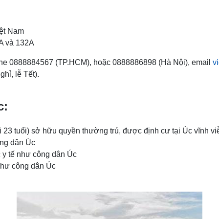
iệt Nam
8A và 132A
otline 0888884567 (TP.HCM), hoặc 0888886898 (Hà Nội), email
v
hỉ, lễ Tết).
c:
ưới 23 tuổi) sở hữu quyền thường trú, được định cư tại Úc vĩnh vi
ông dân Úc
 y tế như công dân Úc
 như công dân Úc