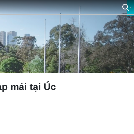
×
×
×
×
p mái tại Úc