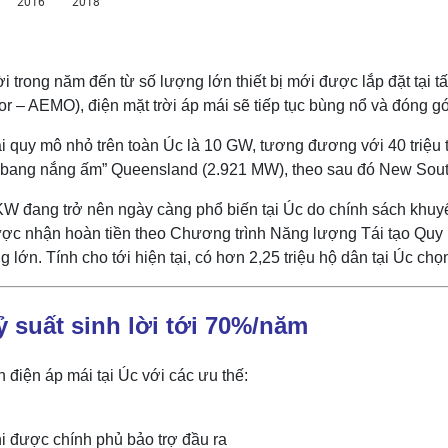
ời trong năm đến từ số lượng lớn thiết bị mới được lắp đặt tại
r – AEMO), điện mặt trời áp mái sẽ tiếp tục bùng nổ và đóng 
p mái quy mô nhỏ trên toàn Úc là 10 GW, tương đương với 40 triệu
“tiểu bang nắng ấm” Queensland (2.921 MW), theo sau đó New Sou
 KW đang trở nên ngày càng phổ biến tại Úc do chính sách khuyến
ể được nhận hoàn tiền theo Chương trình Năng lượng Tái tạo 
 lớn. Tính cho tới hiện tại, có hơn 2,25 triệu hộ dân tại Úc chọn
Tỷ suất sinh lời tới 70%/năm
 điện áp mái tại Úc với các ưu thế:
hi được chính phủ bảo trợ đầu ra