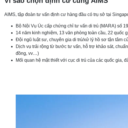
Vì sao chọn định cư cùng AIMS
AIMS, tập đoàn tư vấn định cư hàng đầu có trụ sở tại Singap
Bộ Nội Vụ Úc cấp chứng chỉ tư vấn di trú (MARA) số 
14 năm kinh nghiệm, 13 văn phòng toàn cầu, 22 quốc gi
Đội ngũ luật sư, chuyên gia di trú/xử lý hồ sơ tận tâm c
Dịch vụ trải rộng từ bước tư vấn, hỗ trợ khảo sát, chuẩ
đồng, vv…)
Mối quan hệ mật thiết với cục di trú của các quốc gia, đ