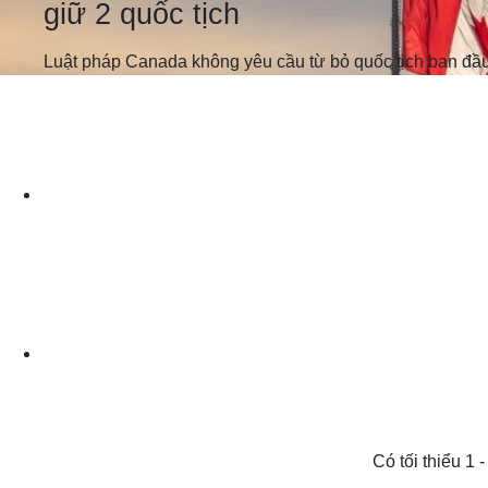
giữ 2 quốc tịch
Luật pháp Canada không yêu cầu từ bỏ quốc tịch ban đầ
Có tối thiểu 1