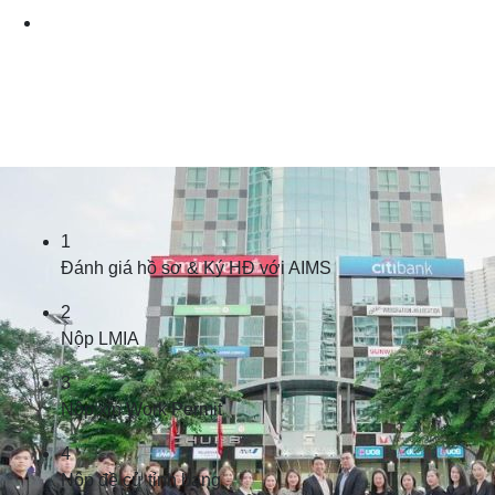
1
Đánh giá hồ sơ & Ký HĐ với AIMS
2
Nộp LMIA
3
Nộp xin Work Permit
4
Nộp đề cử tỉnh bang