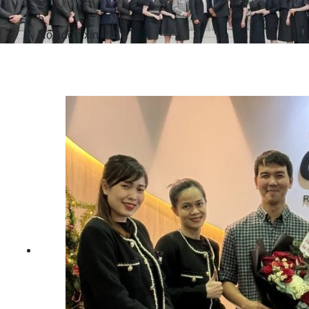
5
Nộp đơn xin PR