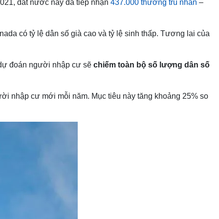
2021, đất nước này đã tiếp nhận
437.000 thường trú nhân
–
a có tỷ lệ dân số già cao và tỷ lệ sinh thấp. Tương lai của
, dự đoán người nhập cư sẽ
chiếm toàn bộ số lượng dân số
ười nhập cư mới mỗi năm. Mục tiêu này tăng khoảng 25% so