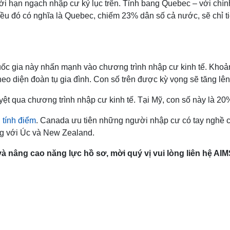
với hạn ngạch nhập cư kỷ lục trên. Tỉnh bang Quebec – với chín
ều đó có nghĩa là Quebec, chiếm 23% dân số cả nước, sẽ chỉ 
uốc gia này nhấn mạnh vào chương trình nhập cư kinh tế. Kho
heo diện đoàn tụ gia đình. Con số trên được kỳ vọng sẽ tăng 
t qua chương trình nhập cư kinh tế. Tại Mỹ, con số này là 20
 tính điểm
. Canada ưu tiên những người nhập cư có tay nghề c
g với Úc và New Zealand.
à nâng cao năng lực hồ sơ, mời quý vị vui lòng liên hệ AIM