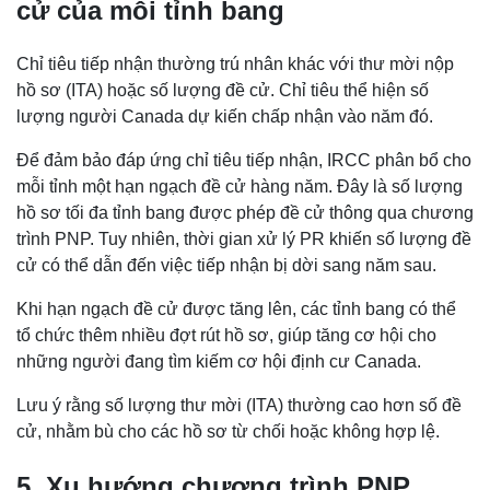
cử của mỗi tỉnh bang
Chỉ tiêu tiếp nhận thường trú nhân khác với thư mời nộp
hồ sơ (ITA) hoặc số lượng đề cử. Chỉ tiêu thể hiện số
lượng người Canada dự kiến chấp nhận vào năm đó.
Để đảm bảo đáp ứng chỉ tiêu tiếp nhận, IRCC phân bổ cho
mỗi tỉnh một hạn ngạch đề cử hàng năm. Đây là số lượng
hồ sơ tối đa tỉnh bang được phép đề cử thông qua chương
trình PNP. Tuy nhiên, thời gian xử lý PR khiến số lượng đề
cử có thể dẫn đến việc tiếp nhận bị dời sang năm sau.
Khi hạn ngạch đề cử được tăng lên, các tỉnh bang có thể
tổ chức thêm nhiều đợt rút hồ sơ, giúp tăng cơ hội cho
những người đang tìm kiếm cơ hội định cư Canada.
Lưu ý rằng số lượng thư mời (ITA) thường cao hơn số đề
cử, nhằm bù cho các hồ sơ từ chối hoặc không hợp lệ.
5. Xu hướng chương trình PNP