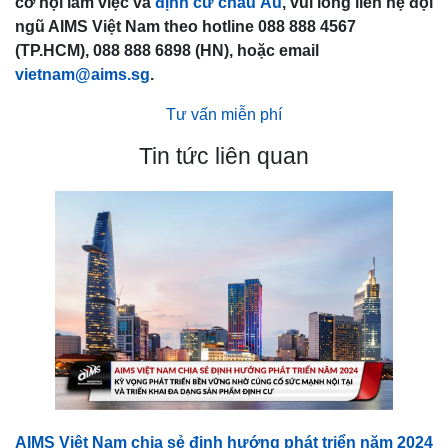
cơ hội làm việc và
định cư châu Âu
, vui lòng liên hệ đội
ngũ AIMS Việt Nam theo hotline 088 888 4567
(TP.HCM), 088 888 6898 (HN), hoặc email
vietnam@aims.sg
.
Tư vấn miễn phí
Tin tức liên quan
AIMS Việt Nam chia sẻ định hướng phát triển năm 2024