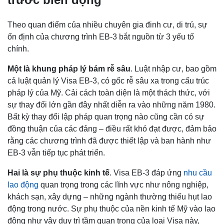
Theo quan điểm của nhiều chuyên gia đinh cư, di trú, sự
ổn định của chương trình EB-3 bắt nguồn từ 3 yếu tố
chính.
Một là khung pháp lý bám rễ sâu
. Luật nhập cư, bao gồm
cả luật quản lý Visa EB-3, có gốc rễ sâu xa trong cấu trúc
pháp lý của Mỹ. Cải cách toàn diện là một thách thức, với
sự thay đổi lớn gần đây nhất diễn ra vào những năm 1980.
Bất kỳ thay đổi lập pháp quan trọng nào cũng cần có sự
đồng thuận của các đảng – điều rất khó đạt được, đảm bảo
rằng các chương trình đã được thiết lập và ban hành như
EB-3 vẫn tiếp tục phát triển.
Hai là sự phụ thuộc kinh tế
. Visa EB-3 đáp ứng
nhu cầu
lao động
quan trọng trong các lĩnh vực như nông nghiệp,
khách sạn, xây dựng – những ngành thường thiếu hụt lao
động trong nước. Sự phụ thuộc của nền kinh tế Mỹ vào lao
động như vậy duy trì tầm quan trọng của loại Visa này,