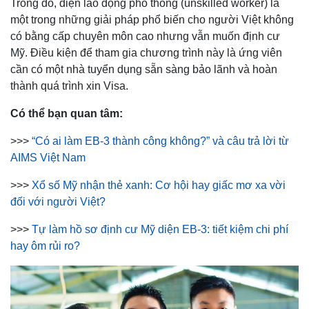
Trong đó, diện lao động phổ thông (unskilled worker) là
một trong những giải pháp phổ biến cho người Việt không
có bằng cấp chuyên môn cao nhưng vẫn muốn định cư
Mỹ. Điều kiện để tham gia chương trình này là ứng viên
cần có một nhà tuyển dụng sẵn sàng bảo lãnh và hoàn
thành quá trình xin Visa.
Có thể bạn quan tâm:
>>>
“Có ai làm EB-3 thành công không?” và câu trả lời từ
AIMS Việt Nam
>>>
Xổ số Mỹ nhận thẻ xanh: Cơ hội hay giấc mơ xa vời
đối với người Việt?
>>>
Tự làm hồ sơ định cư Mỹ diện EB-3: tiết kiệm chi phí
hay ôm rủi ro?