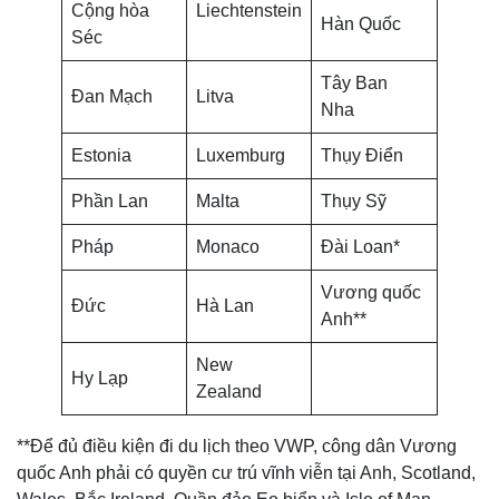
Cộng hòa
Liechtenstein
Hàn Quốc
Séc
Tây Ban
Đan Mạch
Litva
Nha
Estonia
Luxemburg
Thụy Điển
Phần Lan
Malta
Thụy Sỹ
Pháp
Monaco
Đài Loan*
Vương quốc
Đức
Hà Lan
Anh**
New
Hy Lạp
Zealand
**Để đủ điều kiện đi du lịch theo VWP, công dân Vương
quốc Anh phải có quyền cư trú vĩnh viễn tại Anh, Scotland,