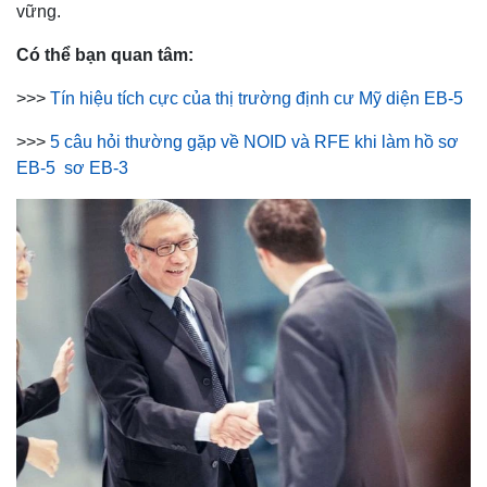
vững.
Có thể bạn quan tâm:
>>>
Tín hiệu tích cực của thị trường định cư Mỹ diện EB-5
>>>
5 câu hỏi thường gặp về NOID và RFE khi làm hồ sơ
EB-5
sơ EB-3