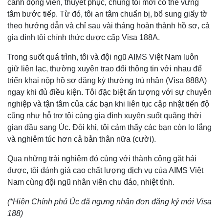
cánh động viên, thuyết phục, chúng tôi mới có thể vững
tâm bước tiếp. Từ đó, tôi an tâm chuẩn bị, bổ sung giấy tờ
theo hướng dẫn và chỉ sau vài tháng hoàn thành hồ sơ, cả
gia đình tôi chính thức được cấp Visa 188A.
Trong suốt quá trình, tôi và đội ngũ AIMS Việt Nam luôn
giữ liên lạc, thường xuyên trao đổi thông tin với nhau để
triển khai nộp hồ sơ đăng ký thường trú nhân (Visa 888A)
ngay khi đủ điều kiện. Tôi đặc biệt ấn tượng với sự chuyên
nghiệp và tận tâm của các bạn khi liên tục cập nhật tiến độ
cũng như hỗ trợ tôi cùng gia đình xuyên suốt quãng thời
gian đầu sang Úc. Đôi khi, tôi cảm thấy các bạn còn lo lắng
và nghiêm túc hơn cả bản thân nữa (cười).
Qua những trải nghiệm đó cùng với thành công gặt hái
được, tôi đánh giá cao chất lượng dịch vụ của AIMS Việt
Nam cùng đội ngũ nhân viên chu đáo, nhiệt tình.
(*Hiện Chính phủ Úc đã ngưng nhận đơn đăng ký mới Visa
188)