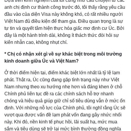
Dựa trên kinh nghiệm của tôi cũng như câu chuyện từ các
anh chị định cư thành công trước đó, tôi thấy rằng yêu cầu
đầu vào của diện Visa này không khó, có rất nhiều người
Việt Nam đủ điều kiện để tham gia. Điều quan trọng là sự
tự tin và quyết tâm hiện thực hóa giấc mơ định cư Úc. Bởi
đây là một hành trình dài, không ít thách thức đòi hỏi sự
kiên nhẫn cao, không nhụt chí.
* Chị có nhận xét gì về sự khác biệt trong môi trường
kinh doanh giữa Úc và Việt Nam?
Ở thời điểm hiện tại, điểm khác biệt lớn nhất là tỷ lệ lạm
phát. Thật ra, Úc cũng đang gặp tình trạng này như Việt
Nam nhưng theo xu hướng nhẹ hơn và đáng khen ở chỗ
Chính phủ liên tục đề ra các chính sách hỗ trợ nhanh
chóng và hiệu quả giúp giữ chỉ số tiêu dùng vẫn ở mức ổn
định. Với những nỗ lực của Chính phủ, tôi nghĩ rằng Úc sẽ
vượt qua được vấn đề lạm phát vốn đang gây nhức nhối
này. Khi đó, nền kinh tế phục hồi, lãi suất hạ, mức mua
sắm và tiêu dùng sẽ trở lại mức bình thường đồng nghĩa