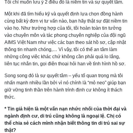
Tôi chỉ muốn lưu ý 2 điều đó là niềm tin và sự quyết tâm.
Một khi đã tìm hiểu kỹ và quyết định lựa chọn đồng hành
cùng bất kỳ đơn vị tư vấn nào, bạn hãy thật sự đặt niềm tin
vào họ. Như trường hợp của tôi, tôi hoàn toàn tin tưởng
vào chuyên môn và tác phong chuyên nghiệp của đội ngũ
AIMS Việt Nam như việc các bạn theo sát hồ sơ, cập nhật
thông tin nhanh chóng,… Vì vậy, tôi có thể an tâm làm
những công việc khác chứ không cần phải quá lo lắng,
liên tục nhắn tin, gọi điện thoại hỏi han về tình hình hồ sơ.
Song song đó là sự quyết tâm – yếu tố quan trọng mà tôi
nhấn mạnh nhiều lần bởi vì nó chính là “mỏ neo” giúp bạn
giữ vững tinh thần trên hành trình định cư không ít thách
thức.
* Tin giả hiện là một vấn nạn nhức nhối của thời đại và
ngành định cư, di trú cũng không là ngoại lệ. Chị có
thể chia sẻ cách mình nhận biết thông tin di trú sai sự
thật?