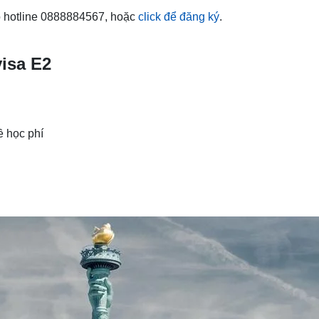
o hotline 0888884567, hoặc
click để đăng ký
.
isa E2
ề học phí