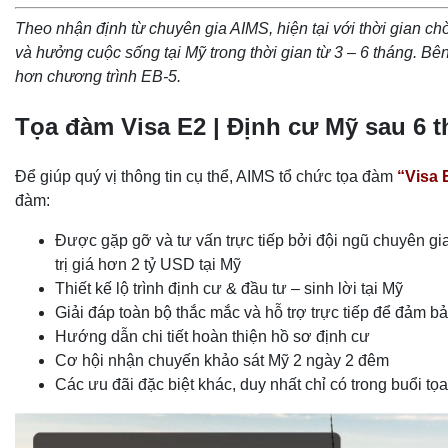
Theo nhận định từ chuyên gia AIMS, hiện tại với thời gian c
và hưởng cuộc sống tại Mỹ trong thời gian từ 3 – 6 tháng. Bên
hơn chương trình EB-5.
Tọa đàm Visa E2 | Định cư Mỹ sau 6 th
Để giúp quý vị thông tin cụ thể, AIMS tổ chức tọa đàm
“Visa 
đàm:
Được gặp gỡ và tư vấn trực tiếp bởi đội ngũ chuyên gia
trị giá hơn 2 tỷ USD tại Mỹ
Thiết kế lộ trình định cư & đầu tư – sinh lời tại Mỹ
Giải đáp toàn bộ thắc mắc và hỗ trợ trực tiếp để đảm bả
Hướng dẫn chi tiết hoàn thiện hồ sơ định cư
Cơ hội nhận chuyến khảo sát Mỹ 2 ngày 2 đêm
Các ưu đãi đặc biệt khác, duy nhất chỉ có trong buổi tọ