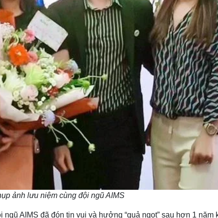
 chụp ảnh lưu niệm cùng đội ngũ AIMS
 ngũ AIMS đã đón tin vui và hưởng “quả ngọt” sau hơn 1 năm kiê