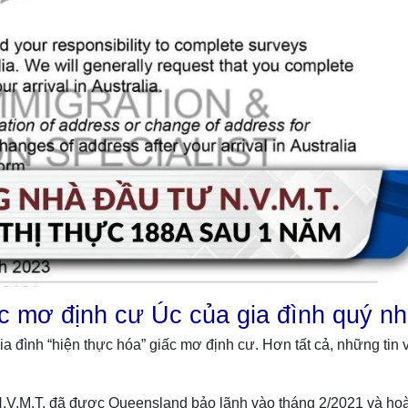
ấc mơ định cư Úc của gia đình quý n
đình “hiện thực hóa” giấc mơ định cư. Hơn tất cả, những tin 
 N.V.M.T. đã được Queensland bảo lãnh vào tháng 2/2021 và ho