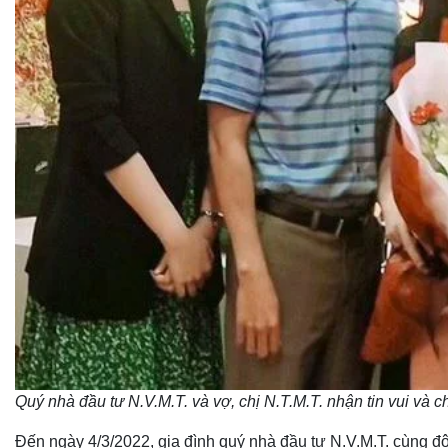
Quý nhà đầu tư N.V.M.T. và vợ, chị N.T.M.T. nhận tin vui và
Đến ngày 4/3/2022, gia đình quý nhà đầu tư N.V.M.T. cùng đội