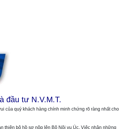
hà đầu tư N.V.M.T.
vui của quý khách hàng chính minh chứng rõ ràng nhất cho
àn thiện bộ hồ sơ nộp lên Bộ Nội vụ Úc. Việc nhận những