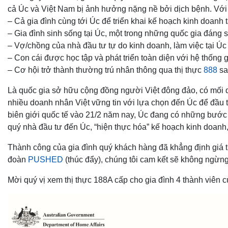
cả Úc và Việt Nam bị ảnh hưởng nặng nề bởi dịch bệnh. Với 
– Cả gia đình cùng tới Úc để triển khai kế hoạch kinh doanh
– Gia đình sinh sống tại Úc, một trong những quốc gia đáng s
– Vợ/chồng của nhà đầu tư tự do kinh doanh, làm việc tại Úc
– Con cái được học tập và phát triển toàn diện với hệ thống
– Cơ hội trở thành thường trú nhân thông qua thị thực
888
sa
Là quốc gia sở hữu cộng đồng người Việt đông đảo, có mối q
nhiều doanh nhân Việt vững tin với lựa chọn đến Úc để đầu t
biên giới quốc tế vào 21/2 năm nay, Úc đang có những bước ti
quý nhà đầu tư đến Úc, “hiện thực hóa” kế hoạch kinh doanh, 
Thành công của gia đình quý khách hàng đã khẳng định giá trị
đoàn
PUSHED
(thúc đẩy), chúng tôi cam kết sẽ không ngừng
Mời quý vị xem thị thực 188A cấp cho gia đình 4 thành viên 