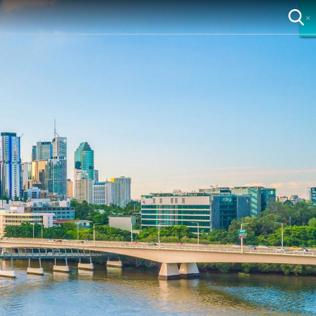
×
×
×
×