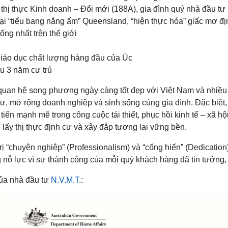
thị thực Kinh doanh – Đổi mới (188A), gia đình quý nhà đầu t
 tại “tiểu bang nắng ấm” Queensland, “hiện thực hóa” giấc mơ đ
ống nhất trên thế giới
 giáo dục chất lượng hàng đầu của Úc
u 3 năm cư trú
uan hệ song phương ngày càng tốt đẹp với Việt Nam và nhiều c
ư, mở rộng doanh nghiệp và sinh sống cùng gia đình. Đặc biệt,
ến mạnh mẽ trong công cuộc tái thiết, phục hồi kinh tế – xã hội
lấy thị thực định cư và xây đắp tương lai vững bền.
 “chuyên nghiệp” (Professionalism) và “cống hiến” (Dedication) 
 nỗ lực vì sự thành công của mỗi quý khách hàng đã tin tưởng,
của nhà đầu tư
N.V.M.T.
: