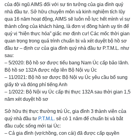
của đội ngũ AIMS đối với sự tin tưởng của gia đình quý
nhà đầu tư. Sở hữu chuyên môn và kinh nghiệm tích lũy
qua 16 năm hoạt động, AIMS sẽ luôn nỗ lực hết mình vì sự
thành công của khách hàng, là đơn vị đồng hành uy tín để
quý vị “hiện thực hóa” giấc mơ định cư! Các mốc thời gian
quan trọng trong quá trình chuẩn bị và xét duyệt bộ hồ sơ
đầu tư – định cư của gia đình quý nhà đầu tư P.T.M.L. như
sau:
– 5/2020: Bộ hồ sơ được tiểu bang Nam Úc cấp bảo lãnh.
Bộ hồ sơ 132A được nộp lên Bộ Nội vụ Úc
– 11/2021: Bộ hồ sơ được Bộ Nội vụ Úc yêu cầu bổ sung
giấy tờ và đóng phí tiếng Anh
– 1/2022: Bộ Nội vụ Úc cấp thị thực 132A sau thời gian 1,5
năm xét duyệt hồ sơ
Sở hữu thị thực thường trú Úc, gia đình 3 thành viên của
quý nhà đầu tư
P.T.M.L.
sẽ có 1 năm để chuẩn bị và bắt
đầu cuộc sống mới tại Úc:
– Cả gia đình (vợ/chồng, con cái) đã được cấp quyền