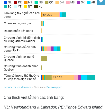
Chú thích viết tắt tên các tỉnh bang:
NL: Newfoundland & Labrador; PE: Prince Edward Island