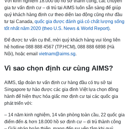
Với kinh nghiệm 18.000 bộ hồ sơ thành công, các chuyên
gia tư vấn định cư – di trú tại AIMS luôn sẵn sàng để giúp
quý khách hàng định cư theo diện lao động cũng như đầu
tư tại Canada,
quốc gia được đánh giá có chất lượng sống
tốt nhất năm 2020 (theo U.S. News & World Report)
.
Để được tư vấn cụ thể, mời quý khách hàng vui lòng liên
hệ hotline 088 888 4567 (TP.HCM), 088 888 6898 (Hà
Nội), hoặc email
vietnam@aims.sg
.
Vì sao chọn định cư cùng AIMS?
AIMS, tập đoàn tư vấn định cư hàng đầu có trụ sở tại
Singapore tự hào được các gia đình Việt lựa chọn đồng
hành để hiện thực hóa giấc mơ định cư tại các quốc gia
phát triển với:
– 14 năm kinh nghiệm, 14 văn phòng toàn cầu, 22 quốc gia
điểm đến & hơn 18.000 hồ sơ định cư – di trú thành công
– Giải pháp hoàn thiện, mang đến sự yên tâm khi quý