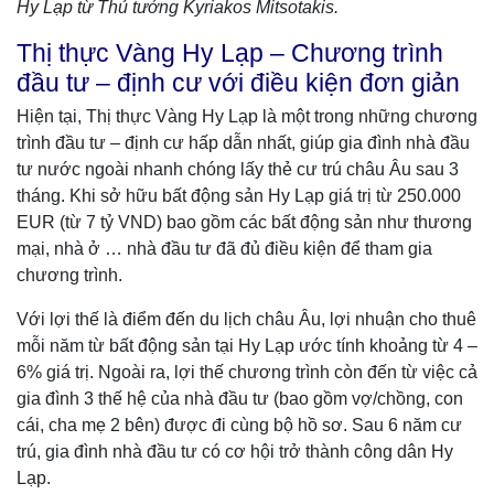
Hy Lạp từ Thủ tướng Kyriakos Mitsotakis.
Thị thực Vàng Hy Lạp – Chương trình
đầu tư – định cư với điều kiện đơn giản
Hiện tại, Thị thực Vàng Hy Lạp là một trong những chương
trình đầu tư – định cư hấp dẫn nhất, giúp gia đình nhà đầu
tư nước ngoài nhanh chóng lấy thẻ cư trú châu Âu sau 3
tháng. Khi sở hữu bất động sản Hy Lạp giá trị từ 250.000
EUR (từ 7 tỷ VND) bao gồm các bất động sản như thương
mại, nhà ở … nhà đầu tư đã đủ điều kiện để tham gia
chương trình.
Với lợi thế là điểm đến du lịch châu Âu, lợi nhuận cho thuê
mỗi năm từ bất động sản tại Hy Lạp ước tính khoảng từ 4 –
6% giá trị. Ngoài ra, lợi thế chương trình còn đến từ việc cả
gia đình 3 thế hệ của nhà đầu tư (bao gồm vợ/chồng, con
cái, cha mẹ 2 bên) được đi cùng bộ hồ sơ. Sau 6 năm cư
trú, gia đình nhà đầu tư có cơ hội trở thành công dân Hy
Lạp.