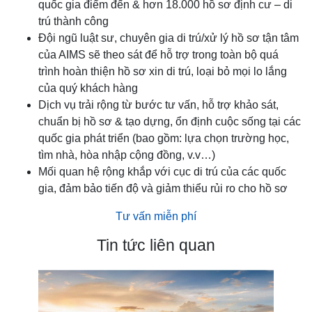
quốc gia điểm đến & hơn 18.000 hồ sơ định cư – di
trú thành công
Đội ngũ luật sư, chuyên gia di trú/xử lý hồ sơ tận tâm
của AIMS sẽ theo sát để hỗ trợ trong toàn bộ quá
trình hoàn thiện hồ sơ xin di trú, loại bỏ mọi lo lắng
của quý khách hàng
Dịch vụ trải rộng từ bước tư vấn, hỗ trợ khảo sát,
chuẩn bị hồ sơ & tạo dựng, ổn định cuộc sống tại các
quốc gia phát triển (bao gồm: lựa chọn trường học,
tìm nhà, hòa nhập cộng đồng, v.v…)
Mối quan hệ rộng khắp với cục di trú của các quốc
gia, đảm bảo tiến độ và giảm thiểu rủi ro cho hồ sơ
Tư vấn miễn phí
Tin tức liên quan