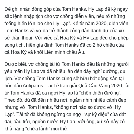
Để ghi nhận đóng góp của Tom Hanks, Hy Lạp đã ký ngay
sắc lệnh nhập tịch cho vợ chồng diễn viên, nêu rõ những
“cống hiến lớn lao cho Hy Lạp”. Kể từ năm 2020, diễn viên
Tom Hanks và vợ đã trở thành công dân danh dự của xứ
sở thần thoại. Với việc cả Hoa Kỳ và Hy Lạp đều cho phép
song tịch, hiện gia đình Tom Hanks đã có 2 hộ chiếu của
cả Hoa Kỳ và khối Liên minh châu Âu.
Được biết, vợ chồng tài tử Tom Hanks đều là những người
yêu mến Hy Lạp và đã nhiều lần đến đây nghỉ dưỡng, du
lịch. Vợ chồng Tom Hanks cũng sở hữu bất động sản tại
hòn đảo Antiparos. Tại Lễ trao giải Quả Cầu Vàng 2020, tài
tử Tom Hanks đã ca ngợi Hy lạp là “chốn thiên đường”.
Theo đó, dù đã đến nhiều nơi, ngắm nhìn nhiều cảnh đẹp
nhưng với Tom Hanks, “không nơi nào so được với Hy
Lạp”. Tài tử đã không ngừng ca ngợi “sự kỳ diệu” của đất
đai, bầu trời, nguồn nước Hy Lạp. Với ông, xứ sở này có
khả năng “chữa lành” mọi thứ.