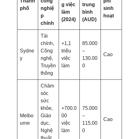
Thành
công
phí
g việc
trung
phố
nghiệ
sinh
làm
bình
p
hoạt
(2024)
(AUD)
chính
Tài
chính,
+1,1
85.000
Sydne
Công
triệu
–
Cao
y
nghệ,
việc
130.00
Truyền
làm
0
thông
Chăm
sóc
sức
khỏe,
+700.0
75.000
Melbo
Giáo
00
–
Cao
urne
dục,
việc
115.00
Nghệ
làm
0
thuật