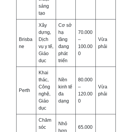
sáng
tạo
Xây
Cơ sở
dựng,
hạ
70.000
Brisba
Dịch
tầng
–
Vừa
ne
vụ y tế,
đang
100.00
phải
Giáo
phát
0
dục
triển
Khai
thác,
Nền
80.000
Công
kinh tế
–
Vừa
Perth
nghệ,
đa
120.00
phải
Giáo
dạng
0
dục
Chăm
Nhỏ
sóc
65.000
hơn