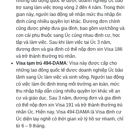
những lao động quốc tế được doanh nghiệp Úc bảo
trợ sang làm việc trong vòng 2 đến 4 năm. Trong thời
gian này, người lao động sẽ nhận mức thu nhập ổn
định cùng nhiều quyền lợi khác. Đương đơn chính
cũng được phép đưa gia đình, bao gồm vợ/chồng và
con cái phụ thuộc sang Úc cùng nhau định cư, học
tập và làm việc. Sau khi làm việc tại Úc 3 năm,
đương đơn và gia đình có thể nộp đơn xin Visa 186
và trở thành thường trú nhân.
Visa tạm trú 494-DAMA
: Visa này được cấp cho
những lao động quốc tế được doanh nghiệp Úc bảo
lãnh sang Úc làm việc và sinh sống. Người lao động
có việc làm ổn định trong môi trường an toàn, mức
thu nhập hấp dẫn cùng nhiều quyền lợi khác về an
cư và giáo dục. Sau 3 năm, đương đơn và gia đình
có thể nộp đơn xin Visa 191 và trở thành thường trú
nhân Úc. Hiện nay, Visa 494-DAMA là Visa định cư
Úc diện tay nghề có thời gian xử lý hồ sơ nhanh, chỉ
từ 6 – 9 tháng.