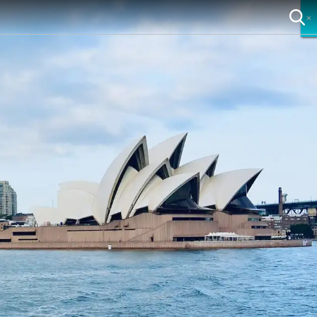
×
×
×
×