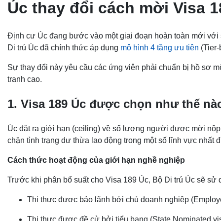
Úc thay đổi cách mời Visa 1
Định cư Úc đang bước vào một giai đoạn hoàn toàn mới với sự
Di trú Úc đã chính thức áp dụng
mô hình 4 tầng ưu tiên
(Tier-
Sự thay đổi này yêu cầu các ứng viên phải chuẩn bị hồ sơ m
tranh cao.
1. Visa 189 Úc được chọn như thế n
Úc đặt ra giới hạn (ceiling) về số lượng người được mời nộ
chặn tình trạng dư thừa lao động trong một số lĩnh vực nhất 
Cách thức hoạt động của giới hạn nghề nghiệp
Trước khi phân bổ suất cho Visa 189 Úc, Bộ Di trú Úc sẽ sử 
Thị thực được bảo lãnh bởi chủ doanh nghiệp (Employ
Thị thực được đề cử bởi tiểu bang (State Nominated vi