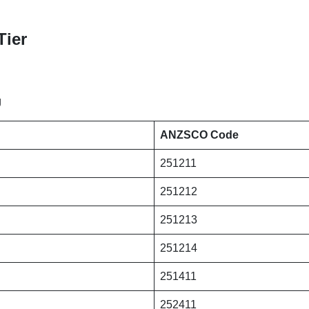
Tier
g
ANZSCO Code
251211
251212
251213
251214
251411
252411