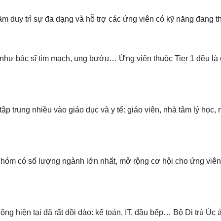
ằm duy trì sự đa dạng và hỗ trợ các ứng viên có kỹ năng đang th
như bác sĩ tim mạch, ung bướu… Ứng viên thuộc Tier 1 đều là c
ập trung nhiều vào giáo dục và y tế: giáo viên, nhà tâm lý học
óm có số lượng ngành lớn nhất, mở rộng cơ hội cho ứng viên c
g hiện tại đã rất dồi dào: kế toán, IT, đầu bếp… Bộ Di trú Úc 