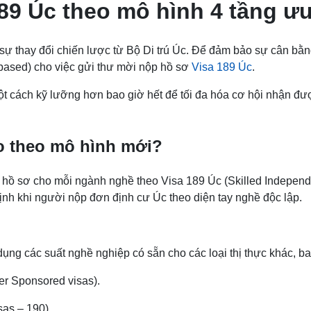
89 Úc theo mô hình 4 tầng ưu
 thay đổi chiến lược từ Bộ Di trú Úc. Để đảm bảo sự cân bằng 
based) cho việc gửi thư mời nộp hồ sơ
Visa 189 Úc
.
ột cách kỹ lưỡng hơn bao giờ hết để tối đa hóa cơ hội nhận đư
ào theo mô hình mới?
p hồ sơ cho mỗi ngành nghề theo Visa 189 Úc (Skilled Indepen
định khi người nộp đơn định cư Úc theo diện tay nghề độc lập.
dụng các suất nghề nghiệp có sẵn cho các loại thị thực khác, 
er Sponsored visas).
sas – 190).