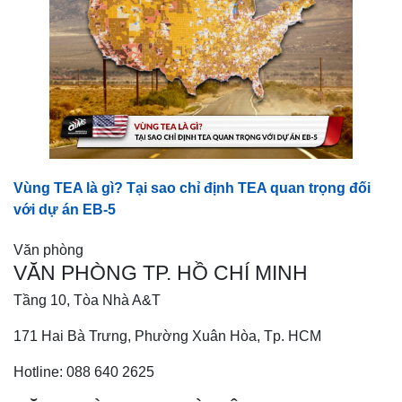
Vùng TEA là gì? Tại sao chỉ định TEA quan trọng đối
với dự án EB-5
Văn phòng
VĂN PHÒNG TP. HỒ CHÍ MINH
Tầng 10, Tòa Nhà A&T
171 Hai Bà Trưng, Phường Xuân Hòa, Tp. HCM
Hotline: 088 640 2625