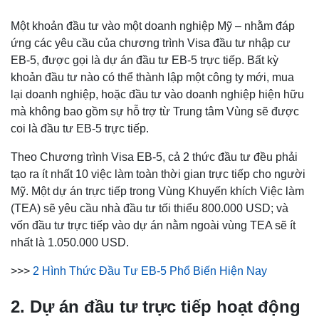
Một khoản đầu tư vào một doanh nghiệp Mỹ – nhằm đáp
ứng các yêu cầu của chương trình Visa đầu tư nhập cư
EB-5, được gọi là dự án đầu tư EB-5 trực tiếp. Bất kỳ
khoản đầu tư nào có thể thành lập một công ty mới, mua
lại doanh nghiệp, hoặc đầu tư vào doanh nghiệp hiện hữu
mà không bao gồm sự hỗ trợ từ Trung tâm Vùng sẽ được
coi là đầu tư EB-5 trực tiếp.
Theo Chương trình Visa EB-5, cả 2 thức đầu tư đều phải
tạo ra ít nhất 10 việc làm toàn thời gian trực tiếp cho người
Mỹ. Một dự án trực tiếp trong Vùng Khuyến khích Việc làm
(TEA) sẽ yêu cầu nhà đầu tư tối thiểu 800.000 USD; và
vốn đầu tư trực tiếp vào dự án nằm ngoài vùng TEA sẽ ít
nhất là 1.050.000 USD.
>>>
2 Hình Thức Đầu Tư EB-5 Phổ Biến Hiện Nay
2. Dự án đầu tư trực tiếp hoạt động