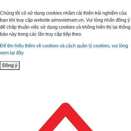
Chúng tôi có sử dụng cookies nhằm cải thiện trải nghiệm của
bạn khi truy cập website aimsvietnam.vn, Vui lòng nhấn đồng ý
để chấp thuận việc sử dụng cookies và không hiển thị lại thông
báo này trong các lần truy cập tiếp theo.
Để tìm hiểu thêm về cookies và cách quản lý cookies, vui lòng
xem tại đây
Đồng ý