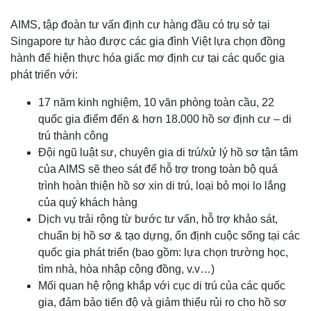
AIMS, tập đoàn tư vấn định cư hàng đầu có trụ sở tại
Singapore tự hào được các gia đình Việt lựa chọn đồng
hành để hiện thực hóa giấc mơ định cư tại các quốc gia
phát triển với:
17 năm kinh nghiệm, 10 văn phòng toàn cầu, 22
quốc gia điểm đến & hơn 18.000 hồ sơ định cư – di
trú thành công
Đội ngũ luật sư, chuyên gia di trú/xử lý hồ sơ tận tâm
của AIMS sẽ theo sát để hỗ trợ trong toàn bộ quá
trình hoàn thiện hồ sơ xin di trú, loại bỏ mọi lo lắng
của quý khách hàng
Dịch vụ trải rộng từ bước tư vấn, hỗ trợ khảo sát,
chuẩn bị hồ sơ & tạo dựng, ổn định cuộc sống tại các
quốc gia phát triển (bao gồm: lựa chọn trường học,
tìm nhà, hòa nhập cộng đồng, v.v…)
Mối quan hệ rộng khắp với cục di trú của các quốc
gia, đảm bảo tiến độ và giảm thiểu rủi ro cho hồ sơ