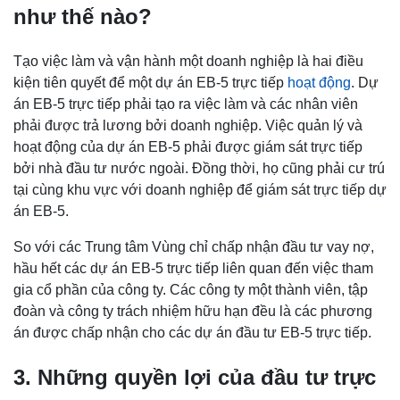
như thế nào?
Tạo việc làm và vận hành một doanh nghiệp là hai điều
kiện tiên quyết để một dự án EB-5 trực tiếp
hoạt động
. Dự
án EB-5 trực tiếp phải tạo ra việc làm và các nhân viên
phải được trả lương bởi doanh nghiệp. Việc quản lý và
hoạt động của dự án EB-5 phải được giám sát trực tiếp
bởi nhà đầu tư nước ngoài. Đồng thời, họ cũng phải cư trú
tại cùng khu vực với doanh nghiệp để giám sát trực tiếp dự
án EB-5.
So với các Trung tâm Vùng chỉ chấp nhận đầu tư vay nợ,
hầu hết các dự án EB-5 trực tiếp liên quan đến việc tham
gia cổ phần của công ty. Các công ty một thành viên, tập
đoàn và công ty trách nhiệm hữu hạn đều là các phương
án được chấp nhận cho các dự án đầu tư EB-5 trực tiếp.
3. Những quyền lợi của đầu tư trực