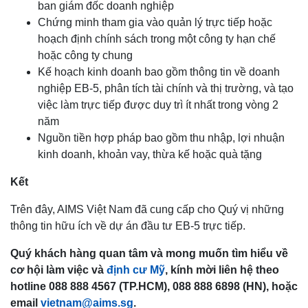
ban giám đốc doanh nghiệp
Chứng minh tham gia vào quản lý trực tiếp hoặc
hoạch định chính sách trong một công ty hạn chế
hoặc công ty chung
Kế hoạch kinh doanh bao gồm thông tin về doanh
nghiệp EB-5, phân tích tài chính và thị trường, và tạo
việc làm trực tiếp được duy trì ít nhất trong vòng 2
năm
Nguồn tiền hợp pháp bao gồm thu nhập, lợi nhuận
kinh doanh, khoản vay, thừa kế hoặc quà tặng
Kết
Trên đây, AIMS Việt Nam đã cung cấp cho Quý vị những
thông tin hữu ích về dự án đầu tư EB-5 trực tiếp.
Quý khách hàng quan tâm và mong muốn tìm hiểu về
cơ hội làm việc và
định cư Mỹ
, kính mời liên hệ theo
hotline 088 888 4567 (TP.HCM), 088 888 6898 (HN), hoặc
email
vietnam@aims.sg
.