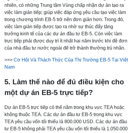
nhiên, có những Trung tâm Vùng chấp nhận dự án tạo ra
việc làm gián tiếp; giúp việc đáp ứng yêu cầu tạo việc làm
trong chương trình EB-5 trở nên đơn giản hơn. Trong đó,
việc làm gián tiếp được tạo ra nhờ sự thúc đẩy tăng
trưởng kinh tế của các dự án đầu tư EB-5. Còn việc làm
trực tiếp phải được duy trì ít nhất hai năm trước khi đệ đơn
của nhà đầu tư nước ngoài để trở thành thường trú nhân.
>>>
Cơ Hội Và Thách Thức Của Thị Trường EB-5 Tại Việt
Nam
5. Làm thế nào để đủ điều kiện cho
một dự án EB-5 trực tiếp
?
Dự án EB-5 trực tiếp có thể nằm trong khu vực TEA hoặc
không thuộc TEA. Các dự án đầu tư EB-5 trong khu vực
TEA yêu cầu vốn tối thiểu là 800.000 USD. Các dự án đầu
tư EB-5 không phải TEA yêu cầu vốn tối thiểu là 1.050.000