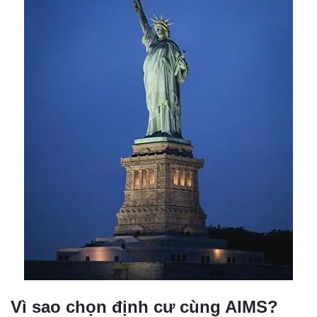
Vì sao chọn định cư cùng AIMS?