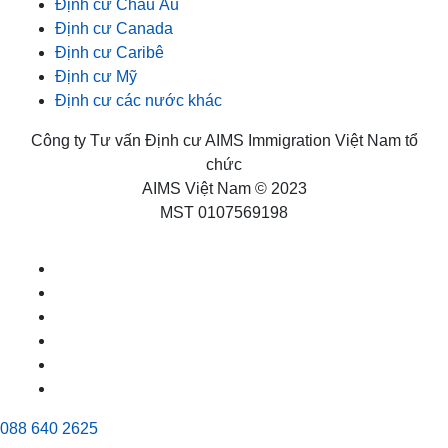
Định cư Châu Âu
Định cư Canada
Định cư Caribê
Định cư Mỹ
Định cư các nước khác
Công ty Tư vấn Định cư AIMS Immigration Việt Nam tổ
chức
AIMS Việt Nam © 2023
MST 0107569198
088 640 2625