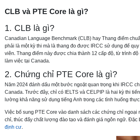
CLB và PTE
Core là gì?
1. CLB là gì?
Canadian Language Benchmark (CLB) hay Thang điểm chuẩn 
phải là một kỳ thi mà là thang đo được IRCC sử dụng để qu
viên. Thang điểm này được chia thành 12 cấp độ, từ trình đ
làm việc tại Canada.
2. Chứng chỉ PTE Core là gì?
Năm 2024 đánh dấu một bước ngoặt quan trọng khi IRCC chí
Canada. Trước đây, chỉ có IELTS và CELPIP là hai kỳ thi tiế
lường khả năng sử dụng tiếng Anh trong các tình huống thực
Việc bổ sung PTE Core vào danh sách các chứng chỉ ngoại 
chỉ, thúc đẩy chất lượng đào tạo và đánh giá ngôn ngữ. Đặc 
định cư
.