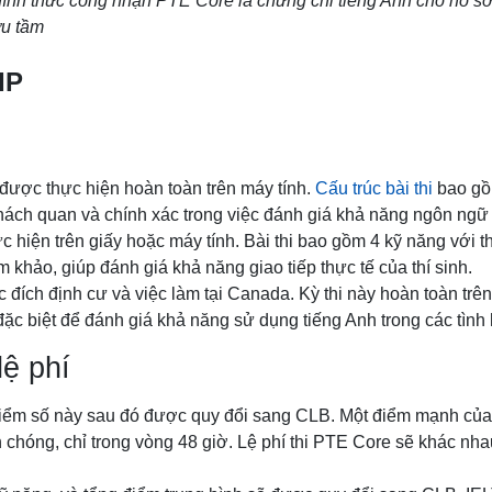
nh thức công nhận PTE Core là chứng chỉ tiếng Anh cho hồ sơ 
u tầm
PIP
 được thực hiện hoàn toàn trên máy tính.
Cấu trúc bài thi
bao gồm
ách quan và chính xác trong việc đánh giá khả năng ngôn ngữ 
c hiện trên giấy hoặc máy tính. Bài thi bao gồm 4 kỹ năng với th
 khảo, giúp đánh giá khả năng giao tiếp thực tế của thí sinh.
 đích định cư và việc làm tại Canada. Kỳ thi này hoàn toàn trê
ế đặc biệt để đánh giá khả năng sử dụng tiếng Anh trong các tì
lệ phí
iểm số này sau đó được quy đổi sang CLB. Một điểm mạnh của 
h chóng, chỉ trong vòng 48 giờ. Lệ phí thi PTE Core sẽ khác nhau