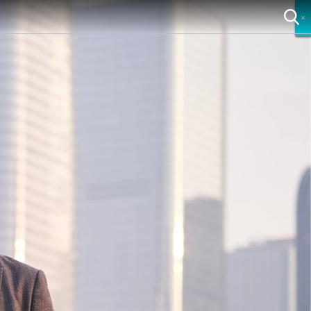
×
×
×
×