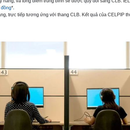
 năng, và tổng điểm trung bình sẽ được quy đổi sang CLB. IELTS
 đồng
*.
g, trực tiếp tương ứng với thang CLB. Kết quả của CELPIP thư