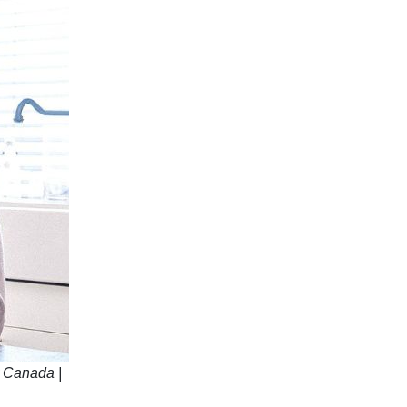
ư Canada |