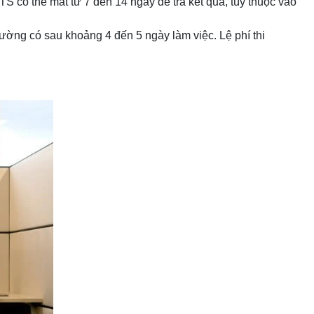
 có thể mất từ 7 đến 14 ngày để trả kết quả, tùy thuộc vào
ờng có sau khoảng 4 đến 5 ngày làm việc. Lệ phí thi