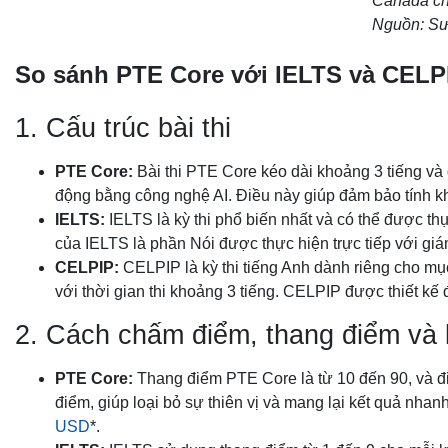
Canada chí
Nguồn: Sư
So sánh PTE
Core với IELTS và CEL
1. Cấu trúc bài thi
PTE Core:
Bài thi PTE Core kéo dài khoảng 3 tiếng và
động bằng công nghệ AI. Điều này giúp đảm bảo tính kh
IELTS:
IELTS là kỳ thi phổ biến nhất và có thể được thự
của IELTS là phần Nói được thực hiện trực tiếp với giám
CELPIP:
CELPIP là kỳ thi tiếng Anh dành riêng cho mục
với thời gian thi khoảng 3 tiếng. CELPIP được thiết k
2. Cách chấm điểm, thang điểm và 
PTE Core:
Thang điểm PTE Core là từ 10 đến 90, và đ
điểm, giúp loại bỏ sự thiên vị và mang lại kết quả nhan
USD
*.