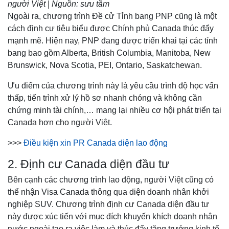
người Việt | Nguồn: sưu tầm
Ngoài ra, chương trình Đề cử Tỉnh bang PNP cũng là một
cách định cư tiêu biểu được Chính phủ Canada thúc đẩy
mạnh mẽ. Hiện nay, PNP đang được triển khai tại các tỉnh
bang bao gồm Alberta, British Columbia, Manitoba, New
Brunswick, Nova Scotia, PEI, Ontario, Saskatchewan.
Ưu điểm của chương trình này là yêu cầu trình độ học vấn
thấp, tiến trình xử lý hồ sơ nhanh chóng và không cần
chứng minh tài chính,… mang lại nhiều cơ hội phát triển tại
Canada hơn cho người Việt.
>>>
Điều kiện xin PR Canada diện lao động
2. Định cư Canada diện đầu tư
Bên cạnh các chương trình lao động, người Việt cũng có
thể nhận Visa Canada thông qua diện doanh nhân khởi
nghiệp SUV. Chương trình định cư Canada diện đầu tư
này được xúc tiến với mục đích khuyến khích doanh nhân
nước ngoài tạo ra việc làm và thúc đẩy tăng trưởng kinh tế