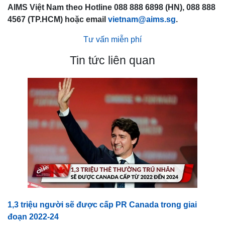
AIMS Việt Nam theo Hotline 088 888 6898 (HN), 088 888
4567 (TP.HCM) hoặc email
vietnam@aims.sg
.
Tư vấn miễn phí
Tin tức liên quan
1,3 triệu người sẽ được cấp PR Canada trong giai
đoạn 2022-24